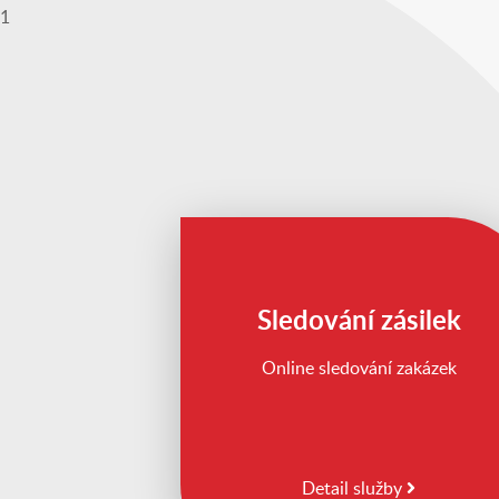
1
Sledování zásilek
Online sledování zakázek
Detail služby