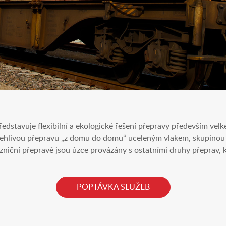
ředstavuje flexibilní a ekologické řešení přepravy především vel
lehlivou přepravu „z domu do domu“ uceleným vlakem, skupino
ezniční přepravě jsou úzce provázány s ostatními druhy přeprav, 
POPTÁVKA SLUŽEB