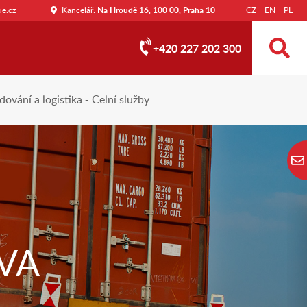
e.cz
Kancelář:
Na Hroudě 16, 100 00, Praha 10
CZ
EN
PL
+420 227 202 300
dování a logistika
Celní služby
VA