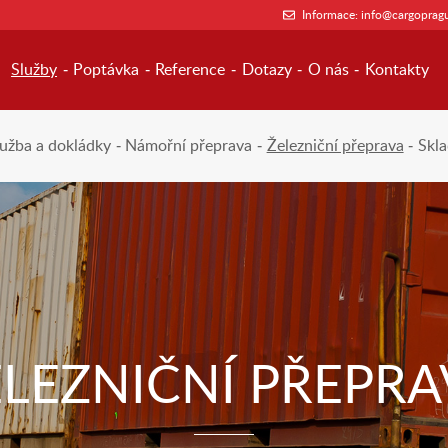
Informace:
info@cargopragu
Služby
Poptávka
Reference
Dotazy
O nás
Kontakty
lužba a dokládky
Námořní přeprava
Železniční přeprava
Skla
ELEZNIČNÍ PŘEPRA