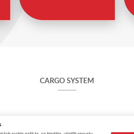
CARGO SYSTEM
s
kách rychle našli to, co hledáte, ušetřili spoustu