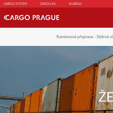
CARGO SYSTEM
CARGO IHL
XCARGO
Kamionová přeprava
Sběrná s
Ž