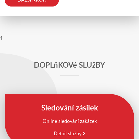
DALŠÍ KROK
1
DOPLňKOVé SLUžBY
Sledování zásilek
Online sledování zakázek
Detail služby