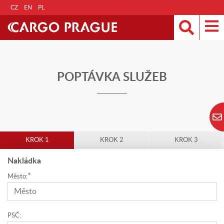
CZ
EN
PL
POPTÁVKA SLUŽEB
KROK 1
KROK 2
KROK 3
Nakládka
*
Město:
PSČ: