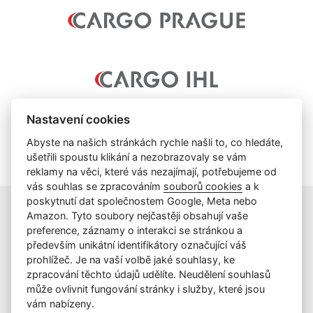
Nastavení cookies
Abyste na našich stránkách rychle našli to, co hledáte,
ušetřili spoustu klikání a nezobrazovaly se vám
reklamy na věci, které vás nezajímají, potřebujeme od
vás souhlas se zpracováním
souborů cookies
a k
poskytnutí dat společnostem Google, Meta nebo
Amazon. Tyto soubory nejčastěji obsahují vaše
preference, záznamy o interakci se stránkou a
info@cargoprague.cz
především unikátní identifikátory označující váš
+420 227 202 300
prohlížeč. Je na vaší volbě jaké souhlasy, ke
Facebook
zpracování těchto údajů udělíte. Neudělení souhlasů
může ovlivnit fungování stránky i služby, které jsou
Cookies
vám nabízeny.