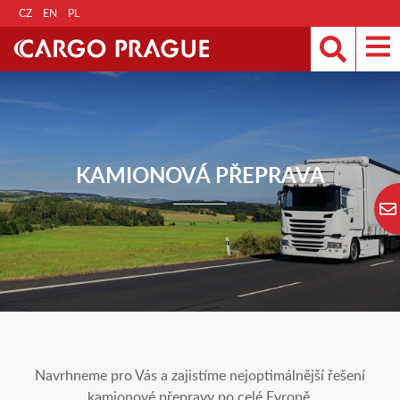
CZ
EN
PL
KAMIONOVÁ PŘEPRAVA
Navrhneme pro Vás a zajistíme nejoptimálnější řešení
kamionové přepravy po celé Evropě.