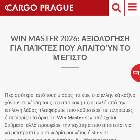
WIN MASTER 2026: ΑΞΙΟΛΌΓΗΣΗ
ΓΙΑ ΠΑΊΚΤΕΣ ΠΟΥ ΑΠΑΙΤΟΎΝ ΤΟ
ΜΈΓΙΣΤΟ
Περισσότεροι από τους μισούς παίκτες στα ελληνικά καζίνο
χάνουν τα κέρδη τους όχι από κακή τύχη, αλλά από την
επιλογή λάθος πλατφόρμας που καθυστερεί τις πληρωμές
ή περιορίζει τα όρια. Το
Win Master
δεν υπόσχεται
θαύματα, αλλά προσφέρει την ταχύτητα που απαιτείται για
να μετατραπεί μια συνεδρία ρουλέτας ή slots σε