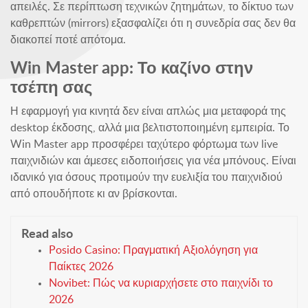
απειλές. Σε περίπτωση τεχνικών ζητημάτων, το δίκτυο των
καθρεπτών (mirrors) εξασφαλίζει ότι η συνεδρία σας δεν θα
διακοπεί ποτέ απότομα.
Win Master app: Το καζίνο στην
τσέπη σας
Η εφαρμογή για κινητά δεν είναι απλώς μια μεταφορά της
desktop έκδοσης, αλλά μια βελτιστοποιημένη εμπειρία. Το
Win Master app προσφέρει ταχύτερο φόρτωμα των live
παιχνιδιών και άμεσες ειδοποιήσεις για νέα μπόνους. Είναι
ιδανικό για όσους προτιμούν την ευελιξία του παιχνιδιού
από οπουδήποτε κι αν βρίσκονται.
Read also
Posido Casino: Πραγματική Αξιολόγηση για
Παίκτες 2026
Novibet: Πώς να κυριαρχήσετε στο παιχνίδι το
2026