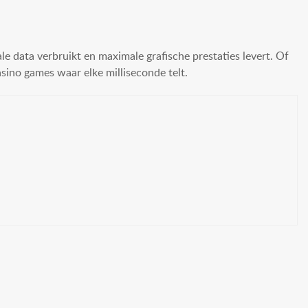
e data verbruikt en maximale grafische prestaties levert. Of
asino games waar elke milliseconde telt.