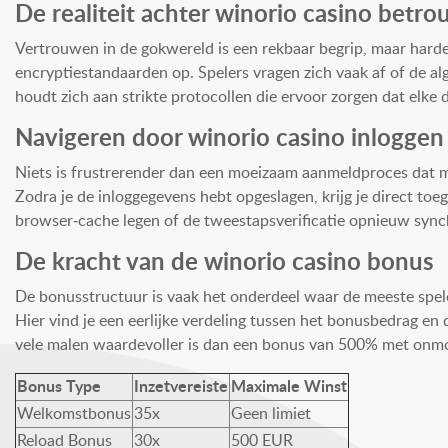
De realiteit achter winorio casino betr
Vertrouwen in de gokwereld is een rekbaar begrip, maar harde d
encryptiestandaarden op. Spelers vragen zich vaak af of de al
houdt zich aan strikte protocollen die ervoor zorgen dat elke 
Navigeren door winorio casino inloggen
Niets is frustrerender dan een moeizaam aanmeldproces dat mee
Zodra je de inloggegevens hebt opgeslagen, krijg je direct t
browser-cache legen of de tweestapsverificatie opnieuw synch
De kracht van de winorio casino bonus
De bonusstructuur is vaak het onderdeel waar de meeste speler
Hier vind je een eerlijke verdeling tussen het bonusbedrag e
vele malen waardevoller is dan een bonus van 500% met onmog
Bonus Type
Inzetvereiste
Maximale Winst
Welkomstbonus
35x
Geen limiet
Reload Bonus
30x
500 EUR