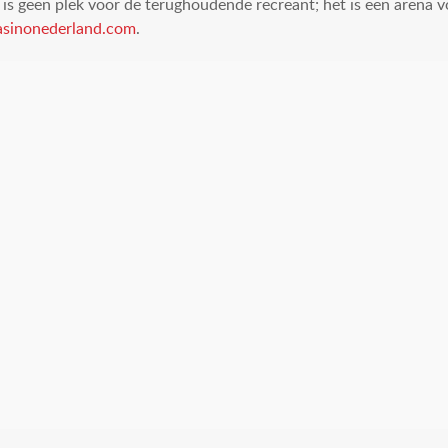
is geen plek voor de terughoudende recreant; het is een arena vo
casinonederland.com
.