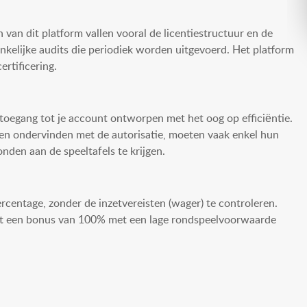
 van dit platform vallen vooral de licentiestructuur en de
nkelijke audits die periodiek worden uitgevoerd. Het platform
rtificering.
 toegang tot je account ontworpen met het oog op efficiëntie.
emen ondervinden met de autorisatie, moeten vaak enkel hun
den aan de speeltafels te krijgen.
rcentage, zonder de inzetvereisten (wager) te controleren.
 dat een bonus van 100% met een lage rondspeelvoorwaarde