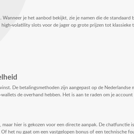
. Wanneer je het aanbod bekijkt, zie je namen die de standaard be
gh-volatility slots voor de jager op grote prijzen tot klassieke ta
elheid
 winst. De betalingsmethoden zijn aangepast op de Nederlandse m
-wallets de overhand hebben. Het is aan te raden om je account di
s, maar hier is gekozen voor een directe aanpak. De chatfunctie
 Of het nu gaat om een vastgelopen bonus of een technische fout b