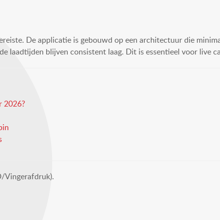
reiste. De applicatie is gebouwd op een architectuur die minimal
laadtijden blijven consistent laag. Dit is essentieel voor live c
or 2026?
pin
s
D/Vingerafdruk).