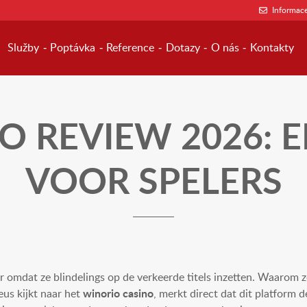
Informac
Služby
Poptávka
Reference
Dotazy
O nás
Kontakty
O REVIEW 2026: E
VOOR SPELERS
 omdat ze blindelings op de verkeerde titels inzetten. Waarom zou
us kijkt naar het
winorio casino
, merkt direct dat dit platform 