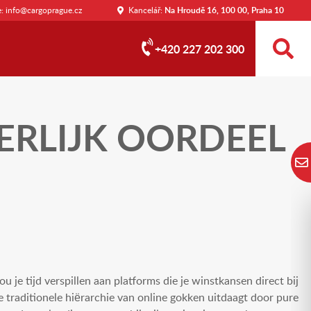
e:
info@cargoprague.cz
Kancelář:
Na Hroudě 16, 100 00, Praha 10
+420 227 202 300
ERLIJK OORDEEL
 je tijd verspillen aan platforms die je winstkansen direct bij
de traditionele hiërarchie van online gokken uitdaagt door pure