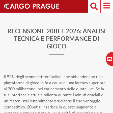
RECENSIONE 20BET 2026: ANALISI
TECNICA E PERFORMANCE DI
GIOCO
Il 92% degli scommettitori italiani che abbandonano una
piattaforma di gioco lo fa a causa di una latenza superiore
ai 200 millisecondi nel caricamento delle quote live. Se la
tua interfaccia attuale rallenta durante i minuti cruciali di
un match, stai letteralmente bruciando il tuo vantaggio
competitivo.
20bet
si inserisce in questo segmento di