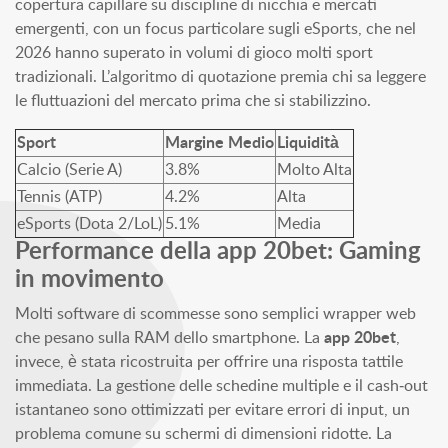
copertura capillare su discipline di nicchia e mercati
emergenti, con un focus particolare sugli eSports, che nel
2026 hanno superato in volumi di gioco molti sport
tradizionali. L’algoritmo di quotazione premia chi sa leggere
le fluttuazioni del mercato prima che si stabilizzino.
Sport
Margine Medio
Liquidità
Calcio (Serie A)
3.8%
Molto Alta
Tennis (ATP)
4.2%
Alta
eSports (Dota 2/LoL)
5.1%
Media
Performance della app 20bet: Gaming
in movimento
Molti software di scommesse sono semplici wrapper web
che pesano sulla RAM dello smartphone. La
app 20bet
,
invece, è stata ricostruita per offrire una risposta tattile
immediata. La gestione delle schedine multiple e il cash-out
istantaneo sono ottimizzati per evitare errori di input, un
problema comune su schermi di dimensioni ridotte. La