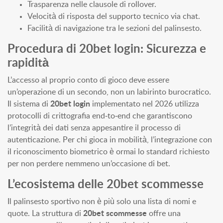
Trasparenza nelle clausole di rollover.
Velocità di risposta del supporto tecnico via chat.
Facilità di navigazione tra le sezioni del palinsesto.
Procedura di 20bet login: Sicurezza e
rapidità
L’accesso al proprio conto di gioco deve essere
un’operazione di un secondo, non un labirinto burocratico.
Il sistema di
20bet login
implementato nel 2026 utilizza
protocolli di crittografia end-to-end che garantiscono
l’integrità dei dati senza appesantire il processo di
autenticazione. Per chi gioca in mobilità, l’integrazione con
il riconoscimento biometrico è ormai lo standard richiesto
per non perdere nemmeno un’occasione di bet.
L’ecosistema delle 20bet scommesse
Il palinsesto sportivo non è più solo una lista di nomi e
quote. La struttura di
20bet scommesse
offre una