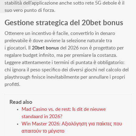
stabilità dell’applicazione anche sotto rete 5G debole è il
suo vero punto di forza.
Gestione strategica del 20bet bonus
Ottenere un incentivo è facile, convertirlo in denaro
prelevabile è dove avviene la selezione naturale tra
i giocatori. Il
20bet bonus
del 2026 non è progettato per
regalare budget infinito, ma per premiare la costanza.
Leggere attentamente i termini di puntata è obbligatorio:
chi ignora il peso specifico dei diversi giochi nel calcolo del
playthrough finisce inevitabilmente per annullare i propri
profitti.
Read also
Mad Casino vs. de rest: Is dit de nieuwe
standaard in 2026?
Win Master 2026: Αξιολόγηση για παίκτες που
απαιτούν το μέγιστο