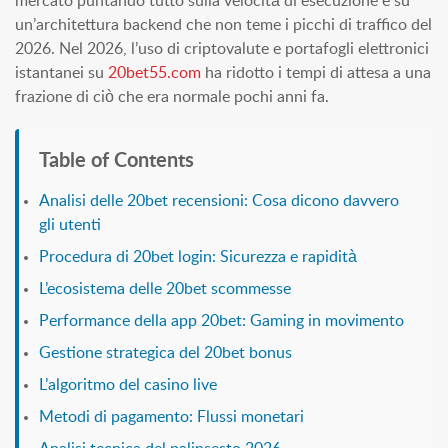
mercato puntando tutto sulla velocità di esecuzione e su
un’architettura backend che non teme i picchi di traffico del
2026. Nel 2026, l’uso di criptovalute e portafogli elettronici
istantanei su
20bet55.com
ha ridotto i tempi di attesa a una
frazione di ciò che era normale pochi anni fa.
Table of Contents
Analisi delle 20bet recensioni: Cosa dicono davvero
gli utenti
Procedura di 20bet login: Sicurezza e rapidità
L’ecosistema delle 20bet scommesse
Performance della app 20bet: Gaming in movimento
Gestione strategica del 20bet bonus
L’algoritmo del casino live
Metodi di pagamento: Flussi monetari