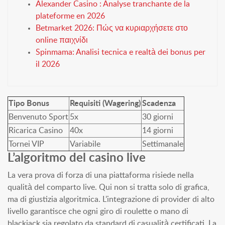
Alexander Casino : Analyse tranchante de la
plateforme en 2026
Betmarket 2026: Πώς να κυριαρχήσετε στο
online παιχνίδι
Spinmama: Analisi tecnica e realtà dei bonus per
il 2026
Tipo Bonus
Requisiti (Wagering)
Scadenza
Benvenuto Sport
5x
30 giorni
Ricarica Casino
40x
14 giorni
Tornei VIP
Variabile
Settimanale
L’algoritmo del casino live
La vera prova di forza di una piattaforma risiede nella
qualità del comparto live. Qui non si tratta solo di grafica,
ma di giustizia algoritmica. L’integrazione di provider di alto
livello garantisce che ogni giro di roulette o mano di
blackjack sia regolato da standard di casualità certificati. La