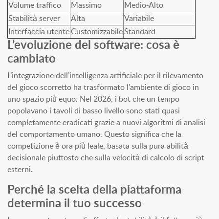
Volume traffico
Massimo
Medio-Alto
Stabilità server
Alta
Variabile
Interfaccia utente
Customizzabile
Standard
L’evoluzione del software: cosa è
cambiato
L’integrazione dell’intelligenza artificiale per il rilevamento
del gioco scorretto ha trasformato l’ambiente di gioco in
uno spazio più equo. Nel 2026, i bot che un tempo
popolavano i tavoli di basso livello sono stati quasi
completamente eradicati grazie a nuovi algoritmi di analisi
del comportamento umano. Questo significa che la
competizione è ora più leale, basata sulla pura abilità
decisionale piuttosto che sulla velocità di calcolo di script
esterni.
Perché la scelta della piattaforma
determina il tuo successo