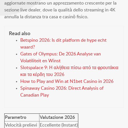
aggiornate mostrano un apprezzamento crescente per la
sezione live dealer, dove la qualità dello streaming in 4K
annulla la distanza tra casa e casinò fisico.
Read also
Betspino 2026: Is dit platform de hype echt
waard?
Gates of Olympus: De 2026 Analyse van
Volatiliteit en Winst
Slotspalace 9: Η αλήθεια πίσω από τα φρουτάκια
και τα κέρδη του 2026
How to Play and Win at N1bet Casino in 2026
Spinaway Casino 2026: Direct Analysis of
Canadian Play
Parametro
Valutazione 2026
Velocità prelievi
Eccellente (Instant)