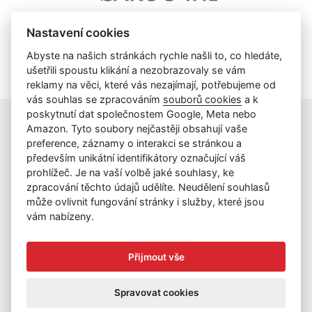
Nastavení cookies
Abyste na našich stránkách rychle našli to, co hledáte,
ušetřili spoustu klikání a nezobrazovaly se vám
reklamy na věci, které vás nezajímají, potřebujeme od
vás souhlas se zpracováním
souborů cookies
a k
poskytnutí dat společnostem Google, Meta nebo
Amazon. Tyto soubory nejčastěji obsahují vaše
preference, záznamy o interakci se stránkou a
info@cargoprague.cz
především unikátní identifikátory označující váš
+420 227 202 300
prohlížeč. Je na vaší volbě jaké souhlasy, ke
Facebook
zpracování těchto údajů udělíte. Neudělení souhlasů
může ovlivnit fungování stránky i služby, které jsou
Cookies
vám nabízeny.
Cookies a podmínky používání
Přijmout vše
Ochrana osobních údajů
Kontakty
Spravovat cookies