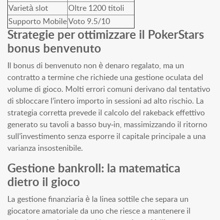
Varietà slot
Oltre 1200 titoli
Supporto Mobile
Voto 9.5/10
Strategie per ottimizzare il PokerStars
bonus benvenuto
Il bonus di benvenuto non è denaro regalato, ma un
contratto a termine che richiede una gestione oculata del
volume di gioco. Molti errori comuni derivano dal tentativo
di sbloccare l’intero importo in sessioni ad alto rischio. La
strategia corretta prevede il calcolo del rakeback effettivo
generato su tavoli a basso buy-in, massimizzando il ritorno
sull’investimento senza esporre il capitale principale a una
varianza insostenibile.
Gestione bankroll: la matematica
dietro il gioco
La gestione finanziaria è la linea sottile che separa un
giocatore amatoriale da uno che riesce a mantenere il