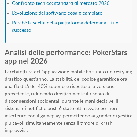
Confronto tecnico: standard di mercato 2026
L’evoluzione del software: cosa è cambiato
Perché la scelta della piattaforma determina il tuo
successo
Analisi delle performance: PokerStars
app nel 2026
L’architettura dell’applicazione mobile ha subito un restyling
drastico quest’anno. La stabilità del codice garantisce ora
una fluidità del 40% superiore rispetto alla versione
precedente, riducendo drasticamente il rischio di
disconnessioni accidentali durante le mani decisive. Il
sistema di notifiche push è stato ottimizzato per non
interferire con il gameplay, permettendo ai grinder di gestire
più tavoli simultaneamente senza il timore di crash
improvvisi.