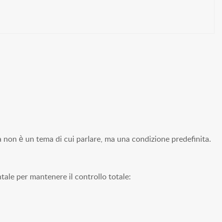
zza non è un tema di cui parlare, ma una condizione predefinita.
tale per mantenere il controllo totale: