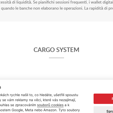
sità di liquidità. Se pianifichi sessioni frequenti, i wallet digita
uando le banche non elaborano le operazioni. La rapidità di preli
CARGO SYSTEM
s
kách rychle našli to, co hledáte, ušetřili spoustu
y se vám reklamy na věci, které vás nezajímají,
ouhlas se zpracováním
souborů cookies
a k
čnostem Google, Meta nebo Amazon. Tyto soubory
Spr