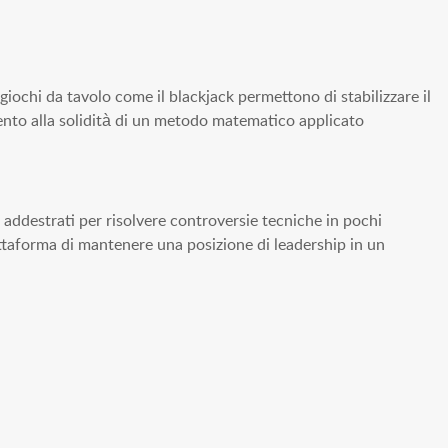
iochi da tavolo come il blackjack permettono di stabilizzare il
mento alla solidità di un metodo matematico applicato
le addestrati per risolvere controversie tecniche in pochi
iattaforma di mantenere una posizione di leadership in un