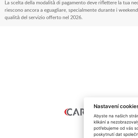
La scelta della modalità di pagamento deve riflettere la tua neces
riescono ancora a eguagliare, specialmente durante i weekend q
qualità del servizio offerto nel 2026.
Nastavení cookie
Abyste na našich strán
klikání a nezobrazoval
potřebujeme od vás s
poskytnutí dat spole