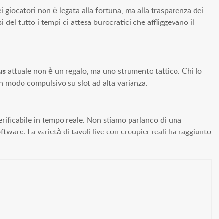
i giocatori non è legata alla fortuna, ma alla trasparenza dei
 del tutto i tempi di attesa burocratici che affliggevano il
us
attuale non è un regalo, ma uno strumento tattico. Chi lo
 in modo compulsivo su slot ad alta varianza.
erificabile in tempo reale. Non stiamo parlando di una
tware. La varietà di tavoli live con croupier reali ha raggiunto