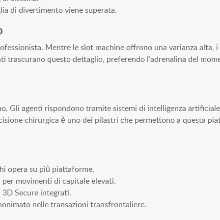
glia di divertimento viene superata.
o
essionista. Mentre le slot machine offrono una varianza alta, i g
tenti trascurano questo dettaglio, preferendo l’adrenalina del mo
no. Gli agenti rispondono tramite sistemi di intelligenza artificia
recisione chirurgica è uno dei pilastri che permettono a questa p
chi opera su più piattaforme.
 per movimenti di capitale elevati.
 3D Secure integrati.
nonimato nelle transazioni transfrontaliere.