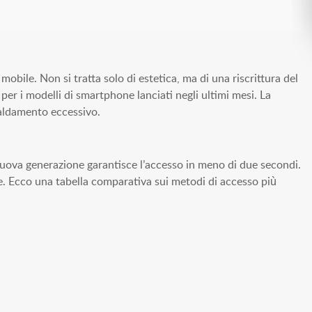
obile. Non si tratta solo di estetica, ma di una riscrittura del
per i modelli di smartphone lanciati negli ultimi mesi. La
caldamento eccessivo.
 nuova generazione garantisce l’accesso in meno di due secondi.
le. Ecco una tabella comparativa sui metodi di accesso più