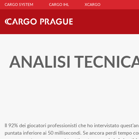
CARGO SYSTEM
CARGO IHL
XCARGO
ANALISI TECNICA
Il 92% dei giocatori professionisti che ho intervistato quest
puntata inferiore ai 50 millisecondi. Se ancora perdi tempo co