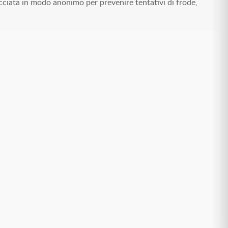
acciata in modo anonimo per prevenire tentativi di frode,