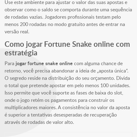
Use este ambiente para ajustar o valor das suas apostas e
observar como o saldo se comporta durante uma sequência
de rodadas vazias. Jogadores profissionais testam pelo
menos 200 rodadas no modo gratuito antes de entrar na
versão real.
Como jogar Fortune Snake online com
estratégia
Para
jogar fortune snake online
com alguma chance de
retorno, você precisa abandonar a ideia de „aposta única“.
O segredo reside na distribuição do seu orçamento. Divida
o total que pretende apostar em pelo menos 100 unidades.
Isso permite que você suporte as fases de baixa do slot,
onde o jogo retém os pagamentos para construir os
multiplicadores maiores. A consistência no valor da aposta
é superior a tentativas desesperadas de recuperação
através de rodadas de valor alto.