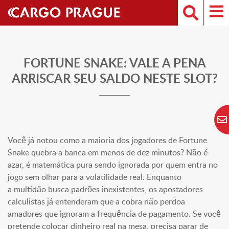
FORTUNE SNAKE: VALE A PENA
ARRISCAR SEU SALDO NESTE SLOT?
Você já notou como a maioria dos jogadores de Fortune
Snake quebra a banca em menos de dez minutos? Não é
azar, é matemática pura sendo ignorada por quem entra no
jogo sem olhar para a volatilidade real. Enquanto
a multidão busca padrões inexistentes, os apostadores
calculistas já entenderam que a cobra não perdoa
amadores que ignoram a frequência de pagamento. Se você
pretende colocar dinheiro real na mesa, precisa parar de