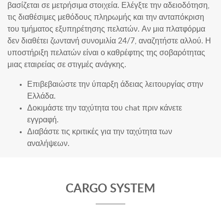
βασίζεται σε μετρήσιμα στοιχεία. Ελέγξτε την αδειοδότηση,
τις διαθέσιμες μεθόδους πληρωμής και την ανταπόκριση
του τμήματος εξυπηρέτησης πελατών. Αν μια πλατφόρμα
δεν διαθέτει ζωντανή συνομιλία 24/7, αναζητήστε αλλού. Η
υποστήριξη πελατών είναι ο καθρέφτης της σοβαρότητας
μιας εταιρείας σε στιγμές ανάγκης.
Επιβεβαιώστε την ύπαρξη άδειας λειτουργίας στην
Ελλάδα.
Δοκιμάστε την ταχύτητα του chat πριν κάνετε
εγγραφή.
Διαβάστε τις κριτικές για την ταχύτητα των
αναλήψεων.
CARGO SYSTEM