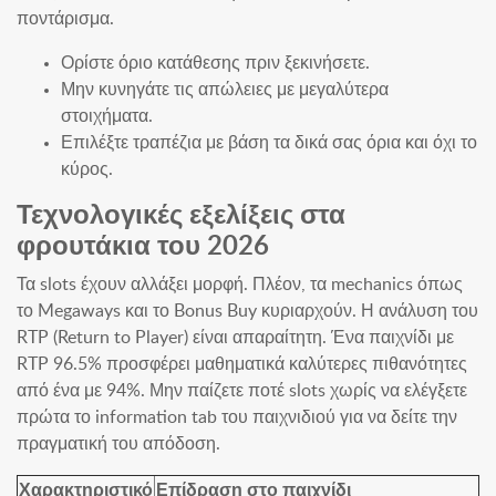
ποντάρισμα.
Ορίστε όριο κατάθεσης πριν ξεκινήσετε.
Μην κυνηγάτε τις απώλειες με μεγαλύτερα
στοιχήματα.
Επιλέξτε τραπέζια με βάση τα δικά σας όρια και όχι το
κύρος.
Τεχνολογικές εξελίξεις στα
φρουτάκια του 2026
Τα slots έχουν αλλάξει μορφή. Πλέον, τα mechanics όπως
το Megaways και το Bonus Buy κυριαρχούν. Η ανάλυση του
RTP (Return to Player) είναι απαραίτητη. Ένα παιχνίδι με
RTP 96.5% προσφέρει μαθηματικά καλύτερες πιθανότητες
από ένα με 94%. Μην παίζετε ποτέ slots χωρίς να ελέγξετε
πρώτα το information tab του παιχνιδιού για να δείτε την
πραγματική του απόδοση.
Χαρακτηριστικό
Επίδραση στο παιχνίδι