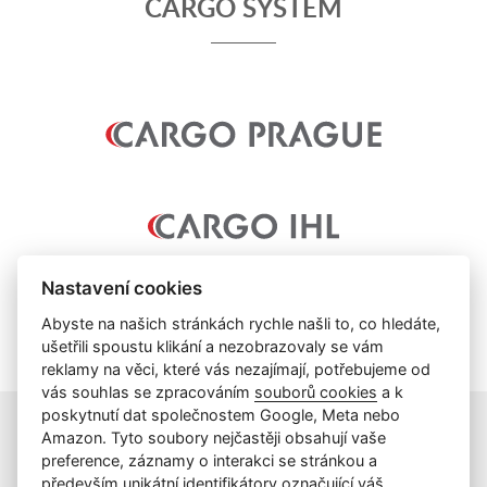
CARGO SYSTEM
Nastavení cookies
Abyste na našich stránkách rychle našli to, co hledáte,
ušetřili spoustu klikání a nezobrazovaly se vám
reklamy na věci, které vás nezajímají, potřebujeme od
vás souhlas se zpracováním
souborů cookies
a k
poskytnutí dat společnostem Google, Meta nebo
Amazon. Tyto soubory nejčastěji obsahují vaše
preference, záznamy o interakci se stránkou a
info@cargoprague.cz
především unikátní identifikátory označující váš