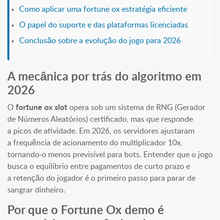
Como aplicar uma fortune ox estratégia eficiente
O papel do suporte e das plataformas licenciadas
Conclusão sobre a evolução do jogo para 2026
A mecânica por trás do algoritmo em
2026
O
fortune ox slot
opera sob um sistema de RNG (Gerador
de Números Aleatórios) certificado, mas que responde
a picos de atividade. Em 2026, os servidores ajustaram
a frequência de acionamento do multiplicador 10x,
tornando-o menos previsível para bots. Entender que o jogo
busca o equilíbrio entre pagamentos de curto prazo e
a retenção do jogador é o primeiro passo para parar de
sangrar dinheiro.
Por que o Fortune Ox demo é