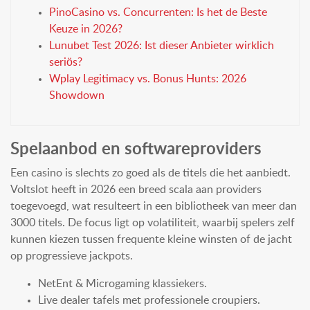
PinoCasino vs. Concurrenten: Is het de Beste
Keuze in 2026?
Lunubet Test 2026: Ist dieser Anbieter wirklich
seriös?
Wplay Legitimacy vs. Bonus Hunts: 2026
Showdown
Spelaanbod en softwareproviders
Een casino is slechts zo goed als de titels die het aanbiedt.
Voltslot heeft in 2026 een breed scala aan providers
toegevoegd, wat resulteert in een bibliotheek van meer dan
3000 titels. De focus ligt op volatiliteit, waarbij spelers zelf
kunnen kiezen tussen frequente kleine winsten of de jacht
op progressieve jackpots.
NetEnt & Microgaming klassiekers.
Live dealer tafels met professionele croupiers.