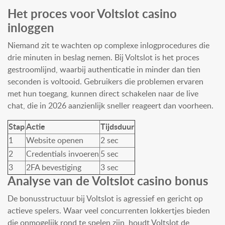
Het proces voor Voltslot casino
inloggen
Niemand zit te wachten op complexe inlogprocedures die
drie minuten in beslag nemen. Bij Voltslot is het proces
gestroomlijnd, waarbij authenticatie in minder dan tien
seconden is voltooid. Gebruikers die problemen ervaren
met hun toegang, kunnen direct schakelen naar de live
chat, die in 2026 aanzienlijk sneller reageert dan voorheen.
Stap
Actie
Tijdsduur
1
Website openen
2 sec
2
Credentials invoeren
5 sec
3
2FA bevestiging
3 sec
Analyse van de Voltslot casino bonus
De bonusstructuur bij Voltslot is agressief en gericht op
actieve spelers. Waar veel concurrenten lokkertjes bieden
die onmogelijk rond te spelen zijn, houdt Voltslot de