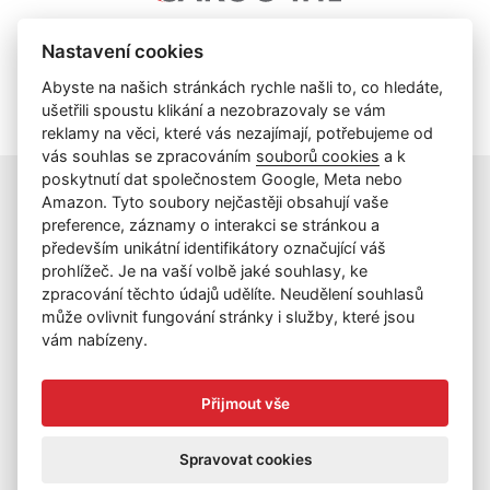
Nastavení cookies
Abyste na našich stránkách rychle našli to, co hledáte,
ušetřili spoustu klikání a nezobrazovaly se vám
reklamy na věci, které vás nezajímají, potřebujeme od
vás souhlas se zpracováním
souborů cookies
a k
poskytnutí dat společnostem Google, Meta nebo
Amazon. Tyto soubory nejčastěji obsahují vaše
preference, záznamy o interakci se stránkou a
info@cargoprague.cz
především unikátní identifikátory označující váš
+420 227 202 300
prohlížeč. Je na vaší volbě jaké souhlasy, ke
Facebook
zpracování těchto údajů udělíte. Neudělení souhlasů
může ovlivnit fungování stránky i služby, které jsou
Cookies
vám nabízeny.
Cookies a podmínky používání
Přijmout vše
Ochrana osobních údajů
Kontakty
Spravovat cookies