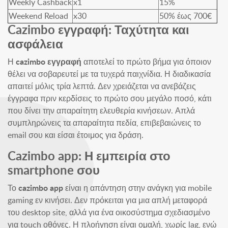
Weekly Cashback
x1
15%
Weekend Reload
x30
50% έως 700€
Cazimbo εγγραφή: Ταχύτητα και
ασφάλεια
Η
cazimbo εγγραφή
αποτελεί το πρώτο βήμα για όποιον
θέλει να σοβαρευτεί με τα τυχερά παιχνίδια. Η διαδικασία
απαιτεί μόλις τρία λεπτά. Δεν χρειάζεται να ανεβάζεις
έγγραφα πριν κερδίσεις το πρώτο σου μεγάλο ποσό, κάτι
που δίνει την απαραίτητη ελευθερία κινήσεων. Απλά
συμπληρώνεις τα απαραίτητα πεδία, επιβεβαιώνεις το
email σου και είσαι έτοιμος για δράση.
Cazimbo app: Η εμπειρία στο
smartphone σου
Το
cazimbo app
είναι η απάντηση στην ανάγκη για mobile
gaming εν κινήσει. Δεν πρόκειται για μια απλή μεταφορά
του desktop site, αλλά για ένα οικοσύστημα σχεδιασμένο
για touch οθόνες. Η πλοήγηση είναι ομαλή, χωρίς lag, ενώ