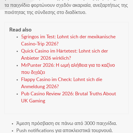
τα παιχνίδια φορτώνουν σχεδόν ακαριαία, ανεξαρτήτως της
ποιότητας της σύνδεσης στο διαδίκτυο.
Read also
5gringos im Test: Lohnt sich der mexikanische
Casino-Trip 2026?
Quick Casino im Härtetest: Lohnt sich der
Anbieter 2026 wirklich?
MrPunter 2026: Η ωμή αλήθεια για το καζίνο
που διχάζει
Flappy Casino im Check: Lohnt sich die
Anmeldung 2026?
Pub Casino Review 2026: Brutal Truths About
UK Gaming
Άμεση πρόσβαση σε πάνω από 3000 παιχνίδια.
Push notifications για αποκλειστικά τουρνουά.