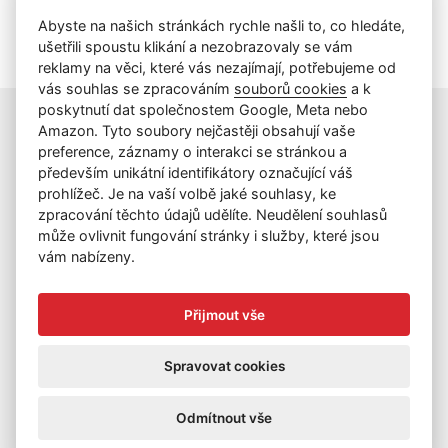
Abyste na našich stránkách rychle našli to, co hledáte,
ušetřili spoustu klikání a nezobrazovaly se vám
reklamy na věci, které vás nezajímají, potřebujeme od
vás souhlas se zpracováním
souborů cookies
a k
poskytnutí dat společnostem Google, Meta nebo
Amazon. Tyto soubory nejčastěji obsahují vaše
preference, záznamy o interakci se stránkou a
info@cargoprague.cz
především unikátní identifikátory označující váš
+420 227 202 300
prohlížeč. Je na vaší volbě jaké souhlasy, ke
Facebook
zpracování těchto údajů udělíte. Neudělení souhlasů
může ovlivnit fungování stránky i služby, které jsou
Cookies
vám nabízeny.
Cookies a podmínky používání
Přijmout vše
Ochrana osobních údajů
Kontakty
Spravovat cookies
Copyright © 2026 CARGO PRAGUE, spol. s r.o.
Odmítnout vše
Web by
digiONE