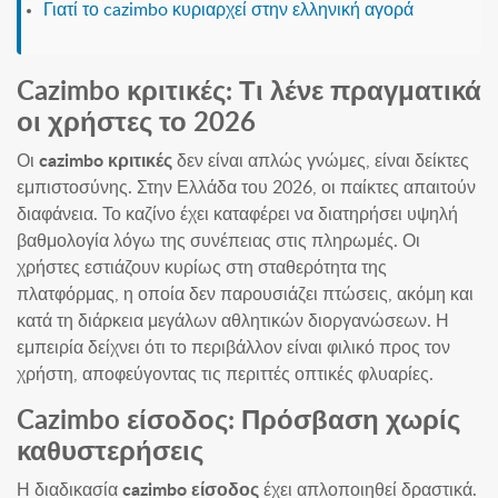
Γιατί το cazimbo κυριαρχεί στην ελληνική αγορά
Cazimbo κριτικές: Τι λένε πραγματικά
οι χρήστες το 2026
Οι
cazimbo κριτικές
δεν είναι απλώς γνώμες, είναι δείκτες
εμπιστοσύνης. Στην Ελλάδα του 2026, οι παίκτες απαιτούν
διαφάνεια. Το καζίνο έχει καταφέρει να διατηρήσει υψηλή
βαθμολογία λόγω της συνέπειας στις πληρωμές. Οι
χρήστες εστιάζουν κυρίως στη σταθερότητα της
πλατφόρμας, η οποία δεν παρουσιάζει πτώσεις, ακόμη και
κατά τη διάρκεια μεγάλων αθλητικών διοργανώσεων. Η
εμπειρία δείχνει ότι το περιβάλλον είναι φιλικό προς τον
χρήστη, αποφεύγοντας τις περιττές οπτικές φλυαρίες.
Cazimbo είσοδος: Πρόσβαση χωρίς
καθυστερήσεις
Η διαδικασία
cazimbo είσοδος
έχει απλοποιηθεί δραστικά.