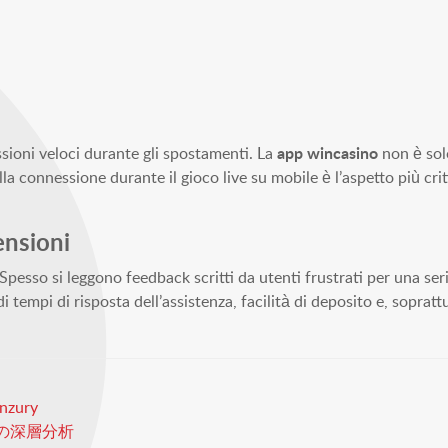
sioni veloci durante gli spostamenti. La
app wincasino
non è sol
ella connessione durante il gioco live su mobile è l’aspetto più cri
ensioni
. Spesso si leggono feedback scritti da utenti frustrati per una se
tempi di risposta dell’assistenza, facilità di deposito e, soprattu
enzury
ンの深層分析