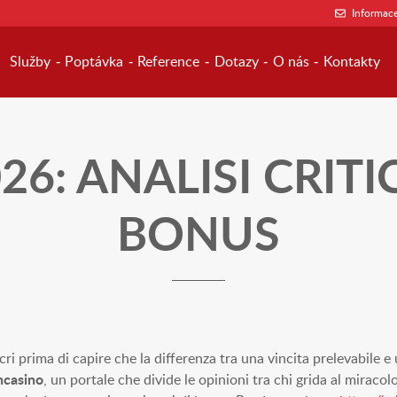
Informac
Služby
Poptávka
Reference
Dotazy
O nás
Kontakty
6: ANALISI CRITIC
BONUS
 prima di capire che la differenza tra una vincita prelevabile e
ncasino
, un portale che divide le opinioni tra chi grida al miracol