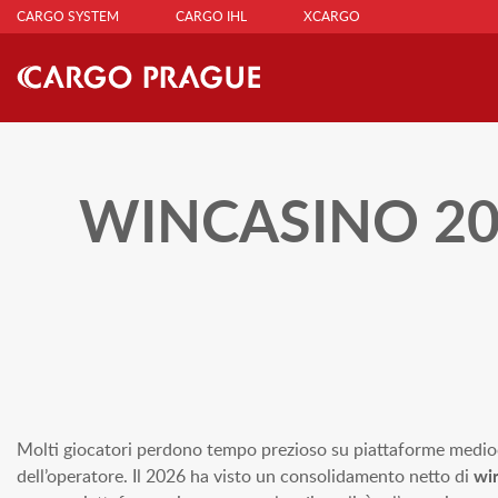
CARGO SYSTEM
CARGO IHL
XCARGO
WINCASINO 202
Molti giocatori perdono tempo prezioso su piattaforme mediocri
dell’operatore. Il 2026 ha visto un consolidamento netto di
wi