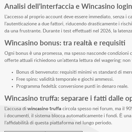
Analisi dell’interfaccia e Wincasino logi
L’accesso al proprio account deve essere immediato, senza i cari
l’autenticazione a due fattori, riducendo drasticamente i risch
da una frustrante. Durante i test effettuati nel 2026, la latenz
Wincasino bonus: tra realtà e requisiti
Ogni bonus è una promessa, ma spesso nasconde condizioni che r
offerte attuali richiedono un’attenta lettura del wagering; non
Bonus di benvenuto: requisiti minimi vs standard di mer
Free spins: validità temporale e giochi ammessi.
Programma fedeltà: conversione punti in denaro reale.
Wincasino truffa: separare i fatti dalle o
L’accusa di
wincasino truffa
circola spesso nei forum, ma il 90
i documenti, il sistema blocca automaticamente i fondi. È una 
l’affidabilità di questa piattaforma nel lungo periodo.