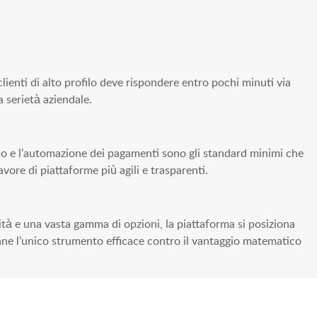
ienti di alto profilo deve rispondere entro pochi minuti via
a serietà aziendale.
tico e l’automazione dei pagamenti sono gli standard minimi che
ore di piattaforme più agili e trasparenti.
cità e una vasta gamma di opzioni, la piattaforma si posiziona
imane l’unico strumento efficace contro il vantaggio matematico