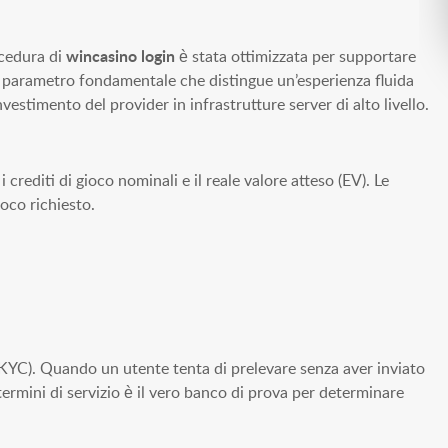
ocedura di
wincasino login
è stata ottimizzata per supportare
 il parametro fondamentale che distingue un’esperienza fluida
estimento del provider in infrastrutture server di alto livello.
editi di gioco nominali e il reale valore atteso (EV). Le
ioco richiesto.
(KYC). Quando un utente tenta di prelevare senza aver inviato
ermini di servizio è il vero banco di prova per determinare