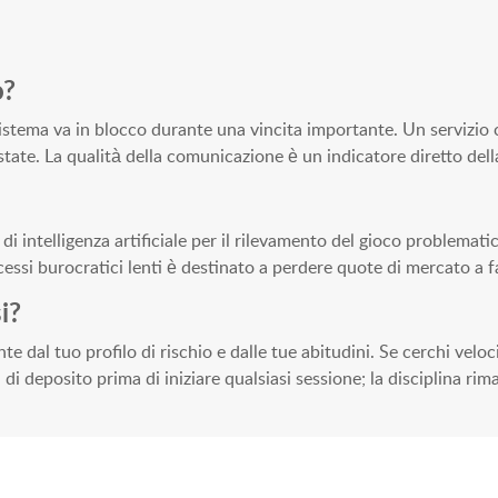
o?
stema va in blocco durante una vincita importante. Un servizio cl
tate. La qualità della comunicazione è un indicatore diretto dell
 di intelligenza artificiale per il rilevamento del gioco problema
si burocratici lenti è destinato a perdere quote di mercato a fav
i?
 dal tuo profilo di rischio e dalle tue abitudini. Se cerchi velo
i di deposito prima di iniziare qualsiasi sessione; la disciplina r