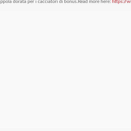
rappola dorata per i cacciatori di bonus.Read more here:
https://