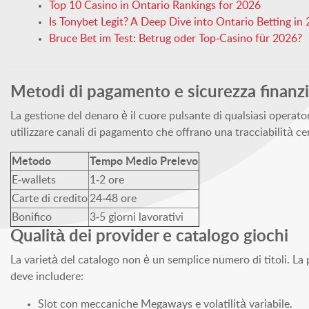
Top 10 Casino in Ontario Rankings for 2026
Is Tonybet Legit? A Deep Dive into Ontario Betting in
Bruce Bet im Test: Betrug oder Top-Casino für 2026?
Metodi di pagamento e sicurezza finanzi
La gestione del denaro è il cuore pulsante di qualsiasi operator
utilizzare canali di pagamento che offrano una tracciabilità ce
Metodo
Tempo Medio Prelevo
E-wallets
1-2 ore
Carte di credito
24-48 ore
Bonifico
3-5 giorni lavorativi
Qualità dei provider e catalogo giochi
La varietà del catalogo non è un semplice numero di titoli. La
deve includere:
Slot con meccaniche Megaways e volatilità variabile.