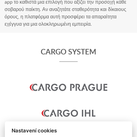
app το καθιστά μια επιλογή που αξίζει την προσοχή κάθε
σοβαρού παίκτη. Αν αναζητάτε σταθερότητα και δίκαιους
όρους, η πλατφόρμα αυτή προσφέρει τα απαραίτητα
εχέγγυα για μια ολοκληρωμένη εμπειρία.
CARGO SYSTEM
Nastavení cookies