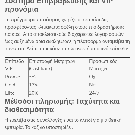
Σύστημα Επιβράβευσης και VIP
προνόμια
Το πρόγραμμα πιστότητας χωρίζεται σε επίπεδα,
προσφέροντας κλιμακωτά οφέλη στους πιο δραστήριους
παίκτες. Από αποκλειστικούς διαχειριστές λογαριασμών
έως αυξημένα όρια αναλήψεων, η πλατφόρμα ανταμείβει τη
συνέπεια. Δείτε παρακάτω τα πλεονεκτήματα ανά επίπεδο:
Επίπεδο
Επιστροφή Μετρητών
Προσωπικός
VIP
(Cashback)
Manager
Bronze
5%
Όχι
Gold
12%
Ναι
Elite
20%
24/7
Μέθοδοι πληρωμής: Ταχύτητα και
διαθεσιμότητα
Η ευελιξία στις συναλλαγές είναι το κλειδί για μια θετική
εμπειρία. Το καζίνο υποστηρίζει: