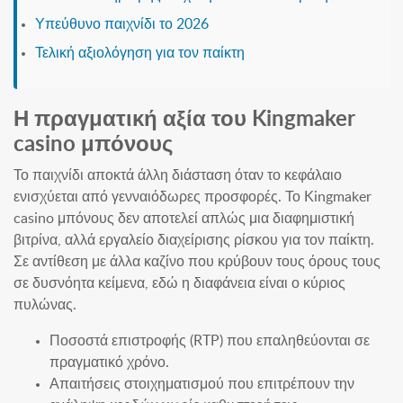
Υπεύθυνο παιχνίδι το 2026
Τελική αξιολόγηση για τον παίκτη
Η πραγματική αξία του Kingmaker
casino μπόνους
Το παιχνίδι αποκτά άλλη διάσταση όταν το κεφάλαιο
ενισχύεται από γενναιόδωρες προσφορές. Το Kingmaker
casino μπόνους δεν αποτελεί απλώς μια διαφημιστική
βιτρίνα, αλλά εργαλείο διαχείρισης ρίσκου για τον παίκτη.
Σε αντίθεση με άλλα καζίνο που κρύβουν τους όρους τους
σε δυσνόητα κείμενα, εδώ η διαφάνεια είναι ο κύριος
πυλώνας.
Ποσοστά επιστροφής (RTP) που επαληθεύονται σε
πραγματικό χρόνο.
Απαιτήσεις στοιχηματισμού που επιτρέπουν την