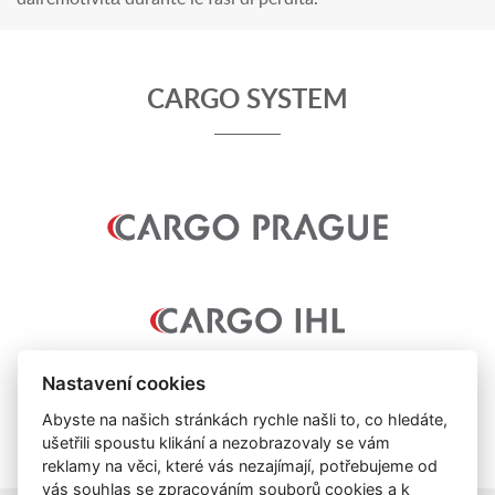
CARGO SYSTEM
Nastavení cookies
Abyste na našich stránkách rychle našli to, co hledáte,
ušetřili spoustu klikání a nezobrazovaly se vám
reklamy na věci, které vás nezajímají, potřebujeme od
vás souhlas se zpracováním
souborů cookies
a k