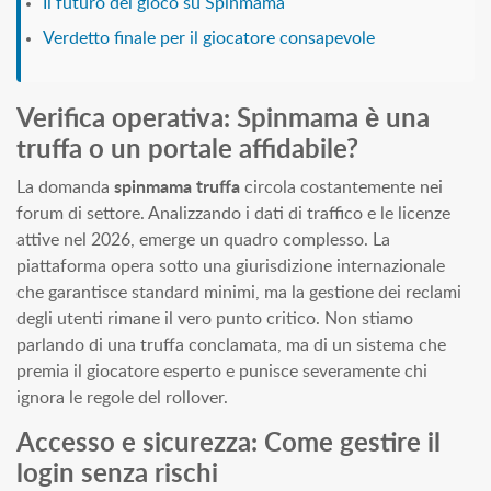
Il futuro del gioco su Spinmama
Verdetto finale per il giocatore consapevole
Verifica operativa: Spinmama è una
truffa o un portale affidabile?
La domanda
spinmama truffa
circola costantemente nei
forum di settore. Analizzando i dati di traffico e le licenze
attive nel 2026, emerge un quadro complesso. La
piattaforma opera sotto una giurisdizione internazionale
che garantisce standard minimi, ma la gestione dei reclami
degli utenti rimane il vero punto critico. Non stiamo
parlando di una truffa conclamata, ma di un sistema che
premia il giocatore esperto e punisce severamente chi
ignora le regole del rollover.
Accesso e sicurezza: Come gestire il
login senza rischi