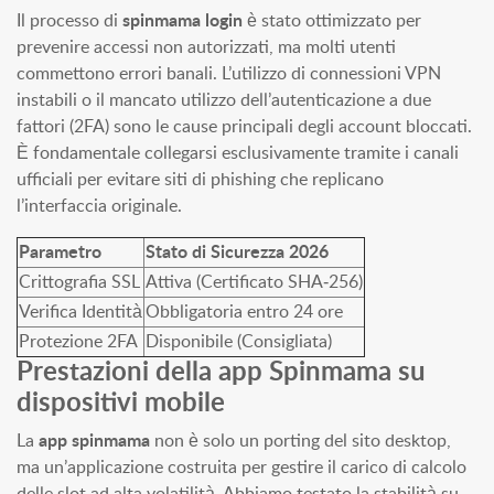
Il processo di
spinmama login
è stato ottimizzato per
prevenire accessi non autorizzati, ma molti utenti
commettono errori banali. L’utilizzo di connessioni VPN
instabili o il mancato utilizzo dell’autenticazione a due
fattori (2FA) sono le cause principali degli account bloccati.
È fondamentale collegarsi esclusivamente tramite i canali
ufficiali per evitare siti di phishing che replicano
l’interfaccia originale.
Parametro
Stato di Sicurezza 2026
Crittografia SSL
Attiva (Certificato SHA-256)
Verifica Identità
Obbligatoria entro 24 ore
Protezione 2FA
Disponibile (Consigliata)
Prestazioni della app Spinmama su
dispositivi mobile
La
app spinmama
non è solo un porting del sito desktop,
ma un’applicazione costruita per gestire il carico di calcolo