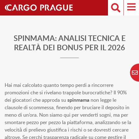
SPINMAMA: ANALISI TECNICA E
REALTÀ DEI BONUS PER IL 2026
Hai mai calcolato quanto tempo perdi a rincorrere
promozioni che si rivelano trappole burocratiche? Il 90%
dei giocatori che approda su
spinmama
non legge le
clausole di scommessa, finendo per bruciare il deposito in
meno di un’ora. Non siamo qui per venderti sogni, ma per
smontare pezzo per pezzo la piattaforma, analizzando se la
velocità di prelievo giustifica i rischi o se dovresti cercare
altrove. Se cerchi trasparenza radicale su come gestire il