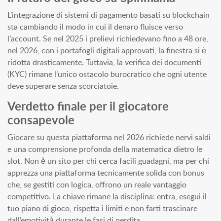
L’integrazione di sistemi di pagamento basati su blockchain
sta cambiando il modo in cui il denaro fluisce verso
l’account. Se nel 2025 i prelievi richiedevano fino a 48 ore,
nel 2026, con i portafogli digitali approvati, la finestra si è
ridotta drasticamente. Tuttavia, la verifica dei documenti
(KYC) rimane l’unico ostacolo burocratico che ogni utente
deve superare senza scorciatoie.
Verdetto finale per il giocatore
consapevole
Giocare su questa piattaforma nel 2026 richiede nervi saldi
e una comprensione profonda della matematica dietro le
slot. Non è un sito per chi cerca facili guadagni, ma per chi
apprezza una piattaforma tecnicamente solida con bonus
che, se gestiti con logica, offrono un reale vantaggio
competitivo. La chiave rimane la disciplina: entra, esegui il
tuo piano di gioco, rispetta i limiti e non farti trascinare
dall’emotività durante le fasi di perdita.