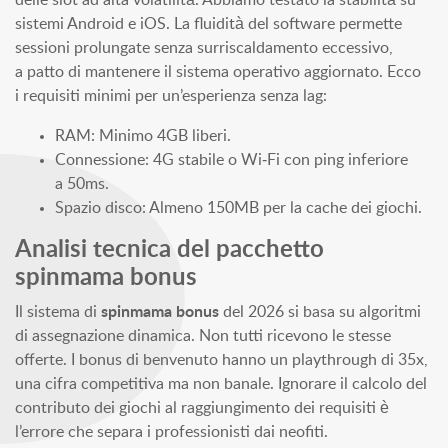
delle slot ad alta volatilità. Abbiamo testato la stabilità su
sistemi Android e iOS. La fluidità del software permette
sessioni prolungate senza surriscaldamento eccessivo,
a patto di mantenere il sistema operativo aggiornato. Ecco
i requisiti minimi per un’esperienza senza lag:
RAM: Minimo 4GB liberi.
Connessione: 4G stabile o Wi-Fi con ping inferiore
a 50ms.
Spazio disco: Almeno 150MB per la cache dei giochi.
Analisi tecnica del pacchetto
spinmama bonus
Il sistema di
spinmama bonus
del 2026 si basa su algoritmi
di assegnazione dinamica. Non tutti ricevono le stesse
offerte. I bonus di benvenuto hanno un playthrough di 35x,
una cifra competitiva ma non banale. Ignorare il calcolo del
contributo dei giochi al raggiungimento dei requisiti è
l’errore che separa i professionisti dai neofiti.