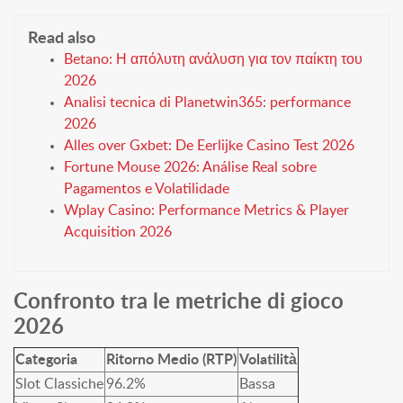
Read also
Betano: Η απόλυτη ανάλυση για τον παίκτη του
2026
Analisi tecnica di Planetwin365: performance
2026
Alles over Gxbet: De Eerlijke Casino Test 2026
Fortune Mouse 2026: Análise Real sobre
Pagamentos e Volatilidade
Wplay Casino: Performance Metrics & Player
Acquisition 2026
Confronto tra le metriche di gioco
2026
Categoria
Ritorno Medio (RTP)
Volatilità
Slot Classiche
96.2%
Bassa