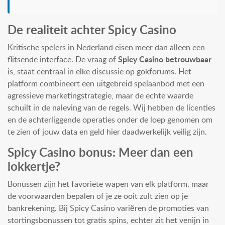
De realiteit achter Spicy Casino
Kritische spelers in Nederland eisen meer dan alleen een
flitsende interface. De vraag of
Spicy Casino betrouwbaar
is, staat centraal in elke discussie op gokforums. Het
platform combineert een uitgebreid spelaanbod met een
agressieve marketingstrategie, maar de echte waarde
schuilt in de naleving van de regels. Wij hebben de licenties
en de achterliggende operaties onder de loep genomen om
te zien of jouw data en geld hier daadwerkelijk veilig zijn.
Spicy Casino bonus: Meer dan een
lokkertje?
Bonussen zijn het favoriete wapen van elk platform, maar
de voorwaarden bepalen of je ze ooit zult zien op je
bankrekening. Bij Spicy Casino variëren de promoties van
stortingsbonussen tot gratis spins, echter zit het venijn in