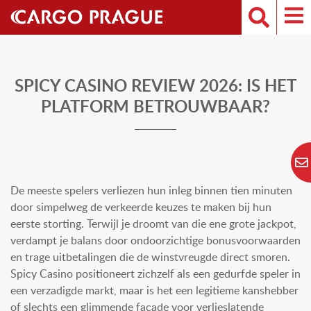
SPICY CASINO REVIEW 2026: IS HET
PLATFORM BETROUWBAAR?
De meeste spelers verliezen hun inleg binnen tien minuten
door simpelweg de verkeerde keuzes te maken bij hun
eerste storting. Terwijl je droomt van die ene grote jackpot,
verdampt je balans door ondoorzichtige bonusvoorwaarden
en trage uitbetalingen die de winstvreugde direct smoren.
Spicy Casino positioneert zichzelf als een gedurfde speler in
een verzadigde markt, maar is het een legitieme kanshebber
of slechts een glimmende facade voor verlieslatende