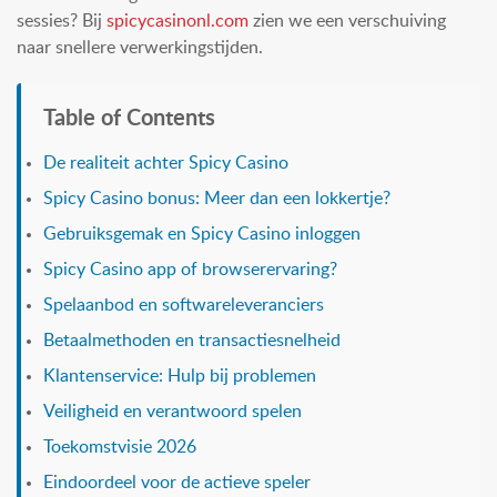
sessies? Bij
spicycasinonl.com
zien we een verschuiving
naar snellere verwerkingstijden.
Table of Contents
De realiteit achter Spicy Casino
Spicy Casino bonus: Meer dan een lokkertje?
Gebruiksgemak en Spicy Casino inloggen
Spicy Casino app of browserervaring?
Spelaanbod en softwareleveranciers
Betaalmethoden en transactiesnelheid
Klantenservice: Hulp bij problemen
Veiligheid en verantwoord spelen
Toekomstvisie 2026
Eindoordeel voor de actieve speler