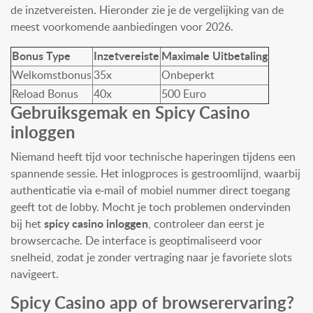
de inzetvereisten. Hieronder zie je de vergelijking van de
meest voorkomende aanbiedingen voor 2026.
Bonus Type
Inzetvereiste
Maximale Uitbetaling
Welkomstbonus
35x
Onbeperkt
Reload Bonus
40x
500 Euro
Gebruiksgemak en Spicy Casino
inloggen
Niemand heeft tijd voor technische haperingen tijdens een
spannende sessie. Het inlogproces is gestroomlijnd, waarbij
authenticatie via e-mail of mobiel nummer direct toegang
geeft tot de lobby. Mocht je toch problemen ondervinden
bij het
spicy casino inloggen
, controleer dan eerst je
browsercache. De interface is geoptimaliseerd voor
snelheid, zodat je zonder vertraging naar je favoriete slots
navigeert.
Spicy Casino app of browserervaring?