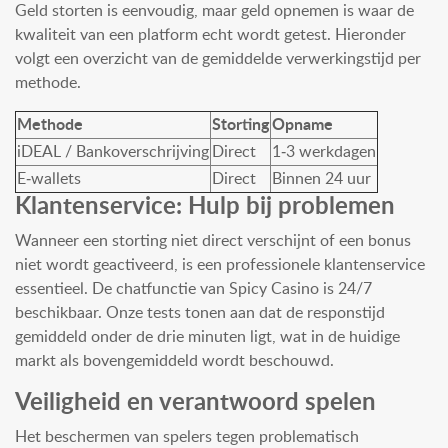
Geld storten is eenvoudig, maar geld opnemen is waar de
kwaliteit van een platform echt wordt getest. Hieronder
volgt een overzicht van de gemiddelde verwerkingstijd per
methode.
Methode
Storting
Opname
iDEAL / Bankoverschrijving
Direct
1-3 werkdagen
E-wallets
Direct
Binnen 24 uur
Klantenservice: Hulp bij problemen
Wanneer een storting niet direct verschijnt of een bonus
niet wordt geactiveerd, is een professionele klantenservice
essentieel. De chatfunctie van Spicy Casino is 24/7
beschikbaar. Onze tests tonen aan dat de responstijd
gemiddeld onder de drie minuten ligt, wat in de huidige
markt als bovengemiddeld wordt beschouwd.
Veiligheid en verantwoord spelen
Het beschermen van spelers tegen problematisch