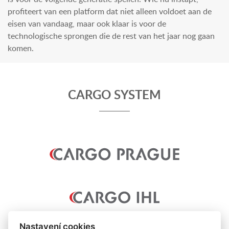
profiteert van een platform dat niet alleen voldoet aan de
eisen van vandaag, maar ook klaar is voor de
technologische sprongen die de rest van het jaar nog gaan
komen.
CARGO SYSTEM
Nastavení cookies