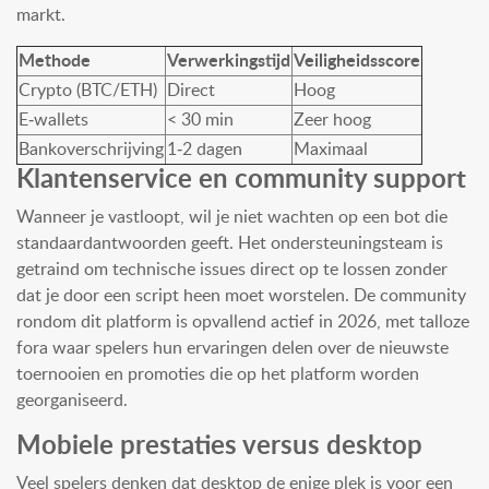
markt.
Methode
Verwerkingstijd
Veiligheidsscore
Crypto (BTC/ETH)
Direct
Hoog
E-wallets
< 30 min
Zeer hoog
Bankoverschrijving
1-2 dagen
Maximaal
Klantenservice en community support
Wanneer je vastloopt, wil je niet wachten op een bot die
standaardantwoorden geeft. Het ondersteuningsteam is
getraind om technische issues direct op te lossen zonder
dat je door een script heen moet worstelen. De community
rondom dit platform is opvallend actief in 2026, met talloze
fora waar spelers hun ervaringen delen over de nieuwste
toernooien en promoties die op het platform worden
georganiseerd.
Mobiele prestaties versus desktop
Veel spelers denken dat desktop de enige plek is voor een