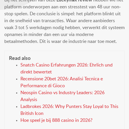
Bij het schrijven van deze
Luckymax review
hebben we het
platform onderworpen aan een stresstest van 48 uur non-
stop spelen. De conclusie is simpel: het platform blinkt uit
in de snelheid van transacties. Waar andere aanbieders
vaak 3 tot 5 werkdagen nodig hebben, verwerkt dit systeem
opnames in minder dan een uur via moderne
betaalmethoden. Dit is waar de industrie naar toe moet.
Read also
Snatch Casino Erfahrungen 2026: Ehrlich und
direkt bewertet
Recensione 20bet 2026: Analisi Tecnica e
Performance di Gioco
Neospin Casino vs Industry Leaders: 2026
Analysis
Ladbrokes 2026: Why Punters Stay Loyal to This
British Icon
Hoe speel je bij 888 casino in 2026?