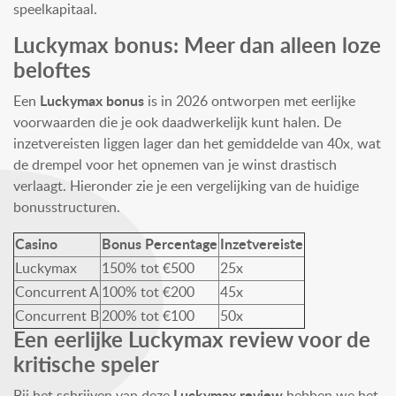
speelkapitaal.
Luckymax bonus: Meer dan alleen loze
beloftes
Een
Luckymax bonus
is in 2026 ontworpen met eerlijke
voorwaarden die je ook daadwerkelijk kunt halen. De
inzetvereisten liggen lager dan het gemiddelde van 40x, wat
de drempel voor het opnemen van je winst drastisch
verlaagt. Hieronder zie je een vergelijking van de huidige
bonusstructuren.
Casino
Bonus Percentage
Inzetvereiste
Luckymax
150% tot €500
25x
Concurrent A
100% tot €200
45x
Concurrent B
200% tot €100
50x
Een eerlijke Luckymax review voor de
kritische speler