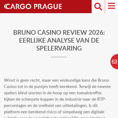
BRUNO CASINO REVIEW 2026:
EERLIJKE ANALYSE VAN DE
SPELERVARING
Winst is geen recht, maar een wiskundige kans die Bruno
Casino tot in de puntjes heeft berekend. Terwijl de meeste
spelers blind storten in de hoop op een toevalstreffer,
kijken de scherpste koppen in de industrie naar de RTP-
percentages en de snelheid van uitbetalingen. Is dit
platform een berekend risico of simpelweg een digitale