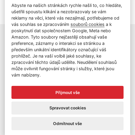
Abyste na našich stránkách rychle našli to, co hledáte,
ušetřili spoustu klikání a nezobrazovaly se vám
reklamy na věci, které vás nezajímají, potřebujeme od
vás souhlas se zpracováním
souborů cookies
a k
poskytnutí dat společnostem Google, Meta nebo
Amazon. Tyto soubory nejčastěji obsahují vaše
preference, záznamy o interakci se stránkou a
info@cargoprague.cz
především unikátní identifikátory označující váš
+420 227 202 300
prohlížeč. Je na vaší volbě jaké souhlasy, ke
Facebook
zpracování těchto údajů udělíte. Neudělení souhlasů
může ovlivnit fungování stránky i služby, které jsou
Cookies
vám nabízeny.
Cookies a podmínky používání
Přijmout vše
Ochrana osobních údajů
Kontakty
Spravovat cookies
Copyright © 2026 CARGO PRAGUE, spol. s r.o.
Odmítnout vše
Web by
digiONE