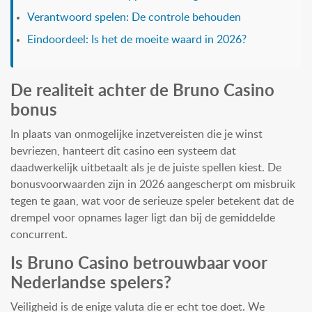
Verantwoord spelen: De controle behouden
Eindoordeel: Is het de moeite waard in 2026?
De realiteit achter de Bruno Casino
bonus
In plaats van onmogelijke inzetvereisten die je winst
bevriezen, hanteert dit casino een systeem dat
daadwerkelijk uitbetaalt als je de juiste spellen kiest. De
bonusvoorwaarden zijn in 2026 aangescherpt om misbruik
tegen te gaan, wat voor de serieuze speler betekent dat de
drempel voor opnames lager ligt dan bij de gemiddelde
concurrent.
Is Bruno Casino betrouwbaar voor
Nederlandse spelers?
Veiligheid is de enige valuta die er echt toe doet. We