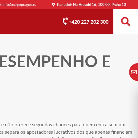
e:
info@cargoprague.cz
Kancelář:
Na Hroudě 16, 100 00, Praha 10
+420 227 202 300
 DESEMPENHO E
 e não oferece segundas chances para quem entra sem um
a separa os apostadores lucrativos dos que apenas financiam