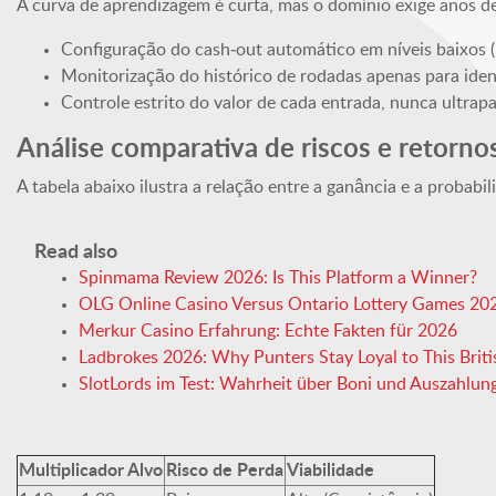
A curva de aprendizagem é curta, mas o domínio exige anos 
Configuração do cash-out automático em níveis baixos (
Monitorização do histórico de rodadas apenas para ident
Controle estrito do valor de cada entrada, nunca ultrap
Análise comparativa de riscos e retorno
A tabela abaixo ilustra a relação entre a ganância e a probabil
Read also
Spinmama Review 2026: Is This Platform a Winner?
OLG Online Casino Versus Ontario Lottery Games 20
Merkur Casino Erfahrung: Echte Fakten für 2026
Ladbrokes 2026: Why Punters Stay Loyal to This Briti
SlotLords im Test: Wahrheit über Boni und Auszahlun
Multiplicador Alvo
Risco de Perda
Viabilidade