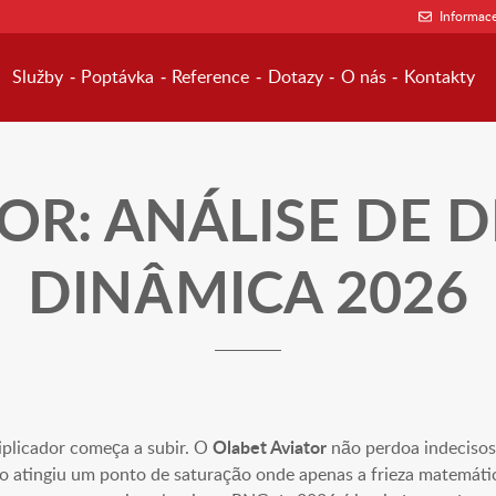
Informac
Služby
Poptávka
Reference
Dotazy
O nás
Kontakty
OR: ANÁLISE DE
DINÂMICA 2026
iplicador começa a subir. O
Olabet Aviator
não perdoa indecisos
o atingiu um ponto de saturação onde apenas a frieza matemátic