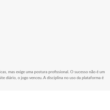
icas, mas exige uma postura profissional. O sucesso não é um
te diário, o jogo venceu. A disciplina no uso da plataforma é