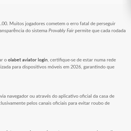
1.00. Muitos jogadores cometem o erro fatal de perseguir
transparência do sistema
Provably Fair
permite que cada rodada
ar o
olabet aviator login
, certifique-se de estar numa rede
mizada para dispositivos móveis em 2026, garantindo que
ia navegador ou através do aplicativo oficial da casa de
lusivamente pelos canais oficiais para evitar roubo de