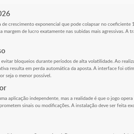
026
va de crescimento exponencial que pode colapsar no coeficiente 
sua margem de lucro exatamente nas subidas mais agressivas. A 
so
evitar bloqueios durante períodos de alta volatilidade. Ao realiz
iva resulta em perda automática da aposta. A interface foi oti
or seja o menor possível.
or
ma aplicação independente, mas a realidade é que o jogo opera v
rometem sinais ou modificações. A instalação deve ser feita exc