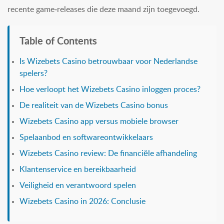
recente game-releases die deze maand zijn toegevoegd.
Table of Contents
Is Wizebets Casino betrouwbaar voor Nederlandse
spelers?
Hoe verloopt het Wizebets Casino inloggen proces?
De realiteit van de Wizebets Casino bonus
Wizebets Casino app versus mobiele browser
Spelaanbod en softwareontwikkelaars
Wizebets Casino review: De financiële afhandeling
Klantenservice en bereikbaarheid
Veiligheid en verantwoord spelen
Wizebets Casino in 2026: Conclusie