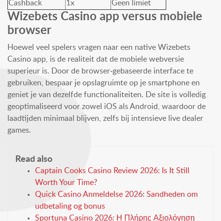
Cashback
1x
Geen limiet
Wizebets Casino app versus mobiele
browser
Hoewel veel spelers vragen naar een native Wizebets
Casino app, is de realiteit dat de mobiele webversie
superieur is. Door de browser-gebaseerde interface te
gebruiken, bespaar je opslagruimte op je smartphone en
geniet je van dezelfde functionaliteiten. De site is volledig
geoptimaliseerd voor zowel iOS als Android, waardoor de
laadtijden minimaal blijven, zelfs bij intensieve live dealer
games.
Read also
Captain Cooks Casino Review 2026: Is It Still
Worth Your Time?
Quick Casino Anmeldelse 2026: Sandheden om
udbetaling og bonus
Sportuna Casino 2026: Η Πλήρης Αξιολόγηση