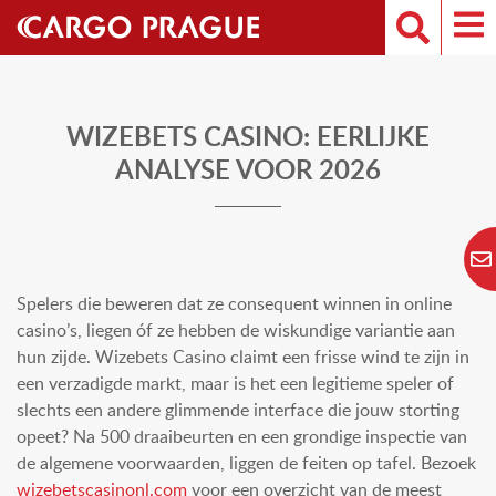
WIZEBETS CASINO: EERLIJKE
ANALYSE VOOR 2026
Spelers die beweren dat ze consequent winnen in online
casino’s, liegen óf ze hebben de wiskundige variantie aan
hun zijde. Wizebets Casino claimt een frisse wind te zijn in
een verzadigde markt, maar is het een legitieme speler of
slechts een andere glimmende interface die jouw storting
opeet? Na 500 draaibeurten en een grondige inspectie van
de algemene voorwaarden, liggen de feiten op tafel. Bezoek
wizebetscasinonl.com
voor een overzicht van de meest