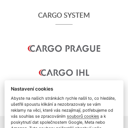
CARGO SYSTEM
Nastavení cookies
Abyste na našich stránkách rychle našli to, co hledáte,
ušetřili spoustu klikání a nezobrazovaly se vám
reklamy na věci, které vás nezajímají, potřebujeme od
vás souhlas se zpracováním
souborů cookies
a k
poskytnutí dat společnostem Google, Meta nebo