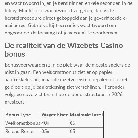
en wachtwoord in, en je bent binnen enkele seconden in de
lobby. Mocht je je wachtwoord vergeten, dan is de
herstelprocedure direct gekoppeld aan je geverifieerde e-
mailadres. Gebruik altijd een uniek wachtwoord om
ongeoorloofde toegang tot je account te voorkomen.
De realiteit van de Wizebets Casino
bonus
Bonusvoorwaarden zijn de plek waar de meeste spelers de
mist in gaan. Een welkomstbonus ziet er op papier
aantrekkelijk uit, maar de inzetvereisten bepalen of je het
geld ooit op je bankrekening ziet verschijnen. Hieronder
volgt een overzicht van hoe de bonusstructuur in 2026
presteert:
Bonus Type
Wager Eisen
Maximale Inzet
Welkomstbonus
40x
€5
Reload Bonus
35x
€5