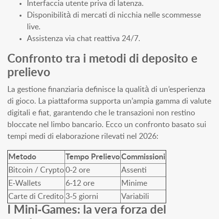
Interfaccia utente priva di latenza.
Disponibilità di mercati di nicchia nelle scommesse
live.
Assistenza via chat reattiva 24/7.
Confronto tra i metodi di deposito e
prelievo
La gestione finanziaria definisce la qualità di un’esperienza
di gioco. La piattaforma supporta un’ampia gamma di valute
digitali e fiat, garantendo che le transazioni non restino
bloccate nel limbo bancario. Ecco un confronto basato sui
tempi medi di elaborazione rilevati nel 2026:
Metodo
Tempo Prelievo
Commissioni
Bitcoin / Crypto
0-2 ore
Assenti
E-Wallets
6-12 ore
Minime
Carte di Credito
3-5 giorni
Variabili
I Mini-Games: la vera forza del