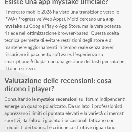
Esiste una app mystake ufficiale?
Il mercato mobile 2026 ha visto una transizione verso le
PWA (Progressive Web Apps). Molti cercano una
app
mystake
su Google Play o App Store, ma la vera potenza
risiede nell’ottimizzazione browser-based. Questa scelta
tecnica permette di evitare restrizioni degli store e di
mantenere aggiornamenti in tempo reale senza dover
riscaricare il pacchetto software. L’esperienza su
smartphone è fluida, con una gestione dei tasti pensata per
il touch screen.
Valutazione delle recensioni: cosa
dicono i player?
Consultando le
mystake recensioni
sui forum indipendenti,
emerge un quadro polarizzato. Da un lato, i professionisti
apprezzano i limiti di puntata elevati e la varietà di mercati
sportivi; dall’altro, i giocatori occasionali faticano con
i requisiti dei bonus. Le critiche costruttive riguardano