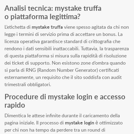
Analisi tecnica: mystake truffa
o piattaforma legittima?
L’etichetta di
mystake truffa
viene spesso agitata da chi non
legge i termini di servizio prima di accettare un bonus. La
licenza operativa garantisce standard di crittografia che
rendono i dati sensibili inattaccabili. Tuttavia, la trasparenza
di questa piattaforma si misura sulla rapidità di risoluzione
dei ticket di supporto. Non esistono zone d’ombra quando
si parla di RNG (Random Number Generator) certificati
esternamente, un requisito che il sito soddisfa con audit
trimestrali obbligatori.
Procedure di mystake login e accesso
rapido
Dimentica le attese infinite durante il caricamento della
pagina iniziale. Il processo di
mystake login
è ottimizzato
per chi non ha tempo da perdere tra un round di