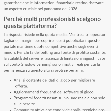
garantisce che le informazioni finanziarie restino riservate,
un aspetto cruciale nel panorama del 2026.
Perché molti professionisti scelgono
questa piattaforma?
La risposta risiede nella quota media. Mentre altri operatori
tagliano i margini per coprire i costi pubblicitari, questo
portale mantiene quote competitive anche sugli eventi
minori. Per chi fa del betting una fonte di profitto costante,
la stabilità del server e l’assenza di limitazioni ingiustificate
sul conto (shadow banning) sono i motivi reali per cui la
permanenza su questo sito si protrae per anni.
Analisi costante dei dati di gioco per migliorare
l’offerta.
Aggiornamenti frequenti del software di gioco.
Programmi fedeltà basati sul volume reale e non solo
sulle perdite.
Community attiva che condivide analisi tecniche pre-