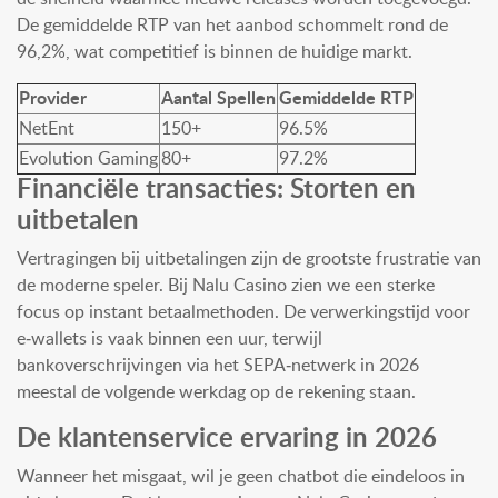
De gemiddelde RTP van het aanbod schommelt rond de
96,2%, wat competitief is binnen de huidige markt.
Provider
Aantal Spellen
Gemiddelde RTP
NetEnt
150+
96.5%
Evolution Gaming
80+
97.2%
Financiële transacties: Storten en
uitbetalen
Vertragingen bij uitbetalingen zijn de grootste frustratie van
de moderne speler. Bij Nalu Casino zien we een sterke
focus op instant betaalmethoden. De verwerkingstijd voor
e-wallets is vaak binnen een uur, terwijl
bankoverschrijvingen via het SEPA-netwerk in 2026
meestal de volgende werkdag op de rekening staan.
De klantenservice ervaring in 2026
Wanneer het misgaat, wil je geen chatbot die eindeloos in