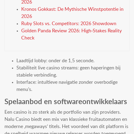
2026
Kronos Gokkast: De Mythische Winstpotentie in
2026
Ruby Slots vs. Competitors: 2026 Showdown
Golden Panda Review 2026: High-Stakes Reality
Check
Laadtijd lobby: onder de 1,5 seconde.
Stabiliteit live casino streams: geen haperingen bij
stabiele verbinding.
Interface: intuïtieve navigatie zonder overbodige
menu’s.
Spelaanbod en softwareontwikkelaars
Een casino is zo sterk als de portfolio van zijn providers.
Nalu Casino biedt een mix van klassieke fruitautomaten en
moderne ‚megaways‘ titels. Het voordeel van dit platform is
de snelheid waarmee nieuwe releases worden toegevoegd.