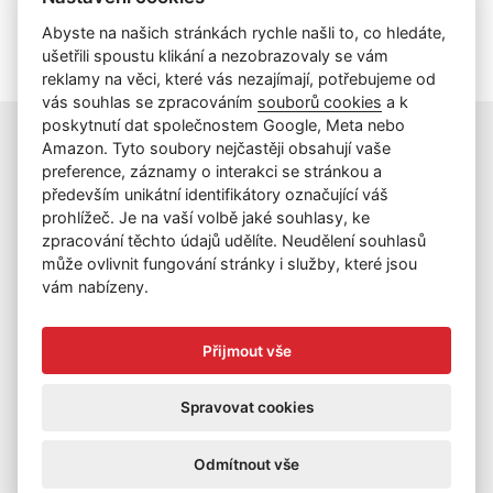
Abyste na našich stránkách rychle našli to, co hledáte,
ušetřili spoustu klikání a nezobrazovaly se vám
reklamy na věci, které vás nezajímají, potřebujeme od
vás souhlas se zpracováním
souborů cookies
a k
poskytnutí dat společnostem Google, Meta nebo
Amazon. Tyto soubory nejčastěji obsahují vaše
preference, záznamy o interakci se stránkou a
info@cargoprague.cz
především unikátní identifikátory označující váš
+420 227 202 300
prohlížeč. Je na vaší volbě jaké souhlasy, ke
Facebook
zpracování těchto údajů udělíte. Neudělení souhlasů
může ovlivnit fungování stránky i služby, které jsou
Cookies
vám nabízeny.
Cookies a podmínky používání
Přijmout vše
Ochrana osobních údajů
Kontakty
Spravovat cookies
Copyright © 2026 CARGO PRAGUE, spol. s r.o.
Odmítnout vše
Web by
digiONE