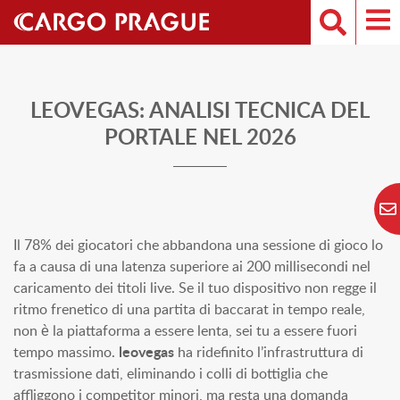
LEOVEGAS: ANALISI TECNICA DEL
PORTALE NEL 2026
Il 78% dei giocatori che abbandona una sessione di gioco lo
fa a causa di una latenza superiore ai 200 millisecondi nel
caricamento dei titoli live. Se il tuo dispositivo non regge il
ritmo frenetico di una partita di baccarat in tempo reale,
non è la piattaforma a essere lenta, sei tu a essere fuori
tempo massimo.
leovegas
ha ridefinito l’infrastruttura di
trasmissione dati, eliminando i colli di bottiglia che
affliggono i competitor minori, ma resta una domanda