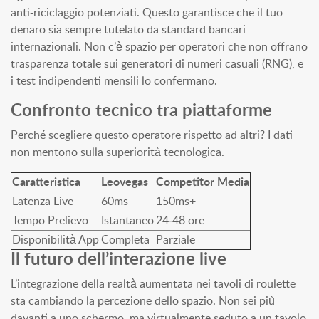
anti-riciclaggio potenziati. Questo garantisce che il tuo
denaro sia sempre tutelato da standard bancari
internazionali. Non c’è spazio per operatori che non offrano
trasparenza totale sui generatori di numeri casuali (RNG), e
i test indipendenti mensili lo confermano.
Confronto tecnico tra piattaforme
Perché scegliere questo operatore rispetto ad altri? I dati
non mentono sulla superiorità tecnologica.
Caratteristica
Leovegas
Competitor Media
Latenza Live
60ms
150ms+
Tempo Prelievo
Istantaneo
24-48 ore
Disponibilità App
Completa
Parziale
Il futuro dell’interazione live
L’integrazione della realtà aumentata nei tavoli di roulette
sta cambiando la percezione dello spazio. Non sei più
davanti a uno schermo, ma virtualmente seduto a un tavolo