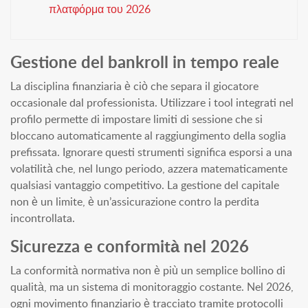
πλατφόρμα του 2026
Gestione del bankroll in tempo reale
La disciplina finanziaria è ciò che separa il giocatore
occasionale dal professionista. Utilizzare i tool integrati nel
profilo permette di impostare limiti di sessione che si
bloccano automaticamente al raggiungimento della soglia
prefissata. Ignorare questi strumenti significa esporsi a una
volatilità che, nel lungo periodo, azzera matematicamente
qualsiasi vantaggio competitivo. La gestione del capitale
non è un limite, è un’assicurazione contro la perdita
incontrollata.
Sicurezza e conformità nel 2026
La conformità normativa non è più un semplice bollino di
qualità, ma un sistema di monitoraggio costante. Nel 2026,
ogni movimento finanziario è tracciato tramite protocolli