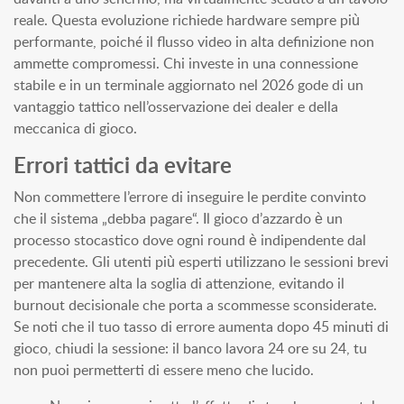
reale. Questa evoluzione richiede hardware sempre più
performante, poiché il flusso video in alta definizione non
ammette compromessi. Chi investe in una connessione
stabile e in un terminale aggiornato nel 2026 gode di un
vantaggio tattico nell’osservazione dei dealer e della
meccanica di gioco.
Errori tattici da evitare
Non commettere l’errore di inseguire le perdite convinto
che il sistema „debba pagare“. Il gioco d’azzardo è un
processo stocastico dove ogni round è indipendente dal
precedente. Gli utenti più esperti utilizzano le sessioni brevi
per mantenere alta la soglia di attenzione, evitando il
burnout decisionale che porta a scommesse sconsiderate.
Se noti che il tuo tasso di errore aumenta dopo 45 minuti di
gioco, chiudi la sessione: il banco lavora 24 ore su 24, tu
non puoi permetterti di essere meno che lucido.