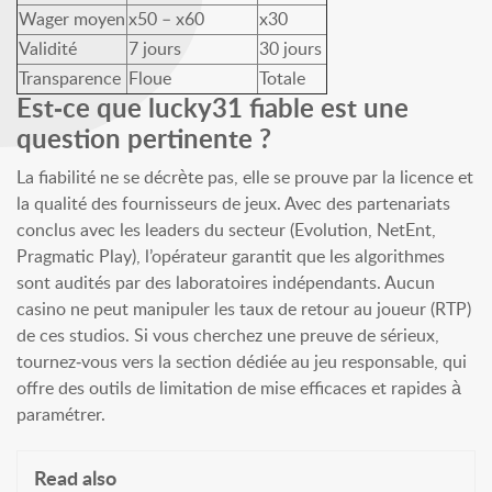
Wager moyen
x50 – x60
x30
Validité
7 jours
30 jours
Transparence
Floue
Totale
Est-ce que lucky31 fiable est une
question pertinente ?
La fiabilité ne se décrète pas, elle se prouve par la licence et
la qualité des fournisseurs de jeux. Avec des partenariats
conclus avec les leaders du secteur (Evolution, NetEnt,
Pragmatic Play), l’opérateur garantit que les algorithmes
sont audités par des laboratoires indépendants. Aucun
casino ne peut manipuler les taux de retour au joueur (RTP)
de ces studios. Si vous cherchez une preuve de sérieux,
tournez-vous vers la section dédiée au jeu responsable, qui
offre des outils de limitation de mise efficaces et rapides à
paramétrer.
Read also