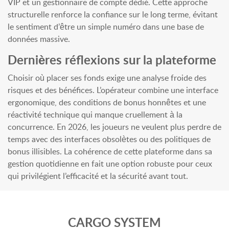
VIP et un gestionnaire de compte dédié. Cette approche
structurelle renforce la confiance sur le long terme, évitant
le sentiment d’être un simple numéro dans une base de
données massive.
Dernières réflexions sur la plateforme
Choisir où placer ses fonds exige une analyse froide des
risques et des bénéfices. L’opérateur combine une interface
ergonomique, des conditions de bonus honnêtes et une
réactivité technique qui manque cruellement à la
concurrence. En 2026, les joueurs ne veulent plus perdre de
temps avec des interfaces obsolètes ou des politiques de
bonus illisibles. La cohérence de cette plateforme dans sa
gestion quotidienne en fait une option robuste pour ceux
qui privilégient l’efficacité et la sécurité avant tout.
CARGO SYSTEM