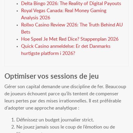
Delta Bingo 2026: The Reality of Digital Payouts
Royal Vegas Canada: Real Money Gaming
Analysis 2026
Rollxo Casino Review 2026: The Truth Behind AU
Bets
Hoe Speel Je Met Red Dice? Stappenplan 2026
Quick Casino anmeldelse: Er det Danmarks
hurtigste platform i 2026?
Optimiser vos sessions de jeu
Gérer son capital demande une discipline de fer. Beaucoup
de joueurs échouent parce qu’ils tentent de compenser
leurs pertes par des mises irrationnelles. Il est préférable
d’adopter une approche analytique :
Définissez un budget journalier strict.
Ne jouez jamais sous le coup de l’émotion ou de