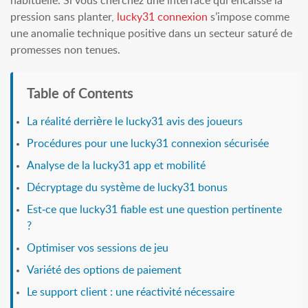
habituelle. Si vous cherchez une interface qui encaisse la
pression sans planter,
lucky31 connexion
s’impose comme
une anomalie technique positive dans un secteur saturé de
promesses non tenues.
Table of Contents
La réalité derrière le lucky31 avis des joueurs
Procédures pour une lucky31 connexion sécurisée
Analyse de la lucky31 app et mobilité
Décryptage du système de lucky31 bonus
Est-ce que lucky31 fiable est une question pertinente
?
Optimiser vos sessions de jeu
Variété des options de paiement
Le support client : une réactivité nécessaire