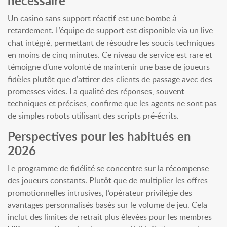
nécessaire
Un casino sans support réactif est une bombe à
retardement. L’équipe de support est disponible via un live
chat intégré, permettant de résoudre les soucis techniques
en moins de cinq minutes. Ce niveau de service est rare et
témoigne d’une volonté de maintenir une base de joueurs
fidèles plutôt que d’attirer des clients de passage avec des
promesses vides. La qualité des réponses, souvent
techniques et précises, confirme que les agents ne sont pas
de simples robots utilisant des scripts pré-écrits.
Perspectives pour les habitués en
2026
Le programme de fidélité se concentre sur la récompense
des joueurs constants. Plutôt que de multiplier les offres
promotionnelles intrusives, l’opérateur privilégie des
avantages personnalisés basés sur le volume de jeu. Cela
inclut des limites de retrait plus élevées pour les membres