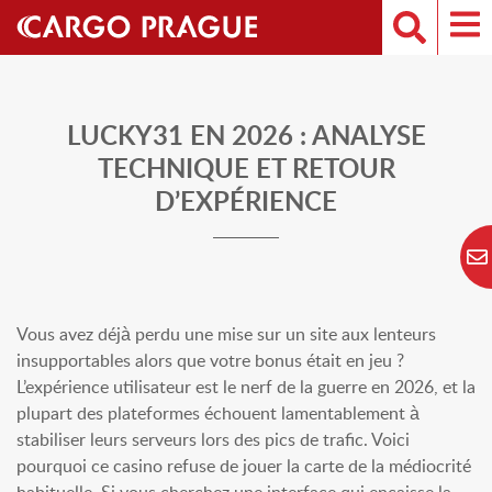
LUCKY31 EN 2026 : ANALYSE
TECHNIQUE ET RETOUR
D’EXPÉRIENCE
Vous avez déjà perdu une mise sur un site aux lenteurs
insupportables alors que votre bonus était en jeu ?
L’expérience utilisateur est le nerf de la guerre en 2026, et la
plupart des plateformes échouent lamentablement à
stabiliser leurs serveurs lors des pics de trafic. Voici
pourquoi ce casino refuse de jouer la carte de la médiocrité