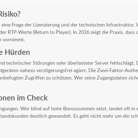
Risiko?
 eine Frage der Lizenzierung und der technischen Infrastruktur. 
r RTP-Werte (Return to Player). In 2026 zeigt die Praxis, dass di
rn vornimmt.
ne Hürden
und technischer Störungen oder überlasteter Server fehlschlägt.
dgeräten nahezu verzögerungsfrei agiert. Die Zwei-Faktor-Authent
nbefugten Zugriffen zu schützen. Wer seine Zugangsdaten sicher
ionen im Check
ngungen. Wer blind auf hohe Bonussummen setzt, landet oft in 
andskunden deutlich gewandelt. Es geht nicht mehr um die schi