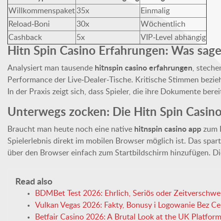
Willkommenspaket
35x
Einmalig
Reload-Boni
30x
Wöchentlich
Cashback
5x
VIP-Level abhängig
Hitn Spin Casino Erfahrungen: Was sage
Analysiert man tausende
hitnspin casino erfahrungen
, steche
Performance der Live-Dealer-Tische. Kritische Stimmen bezie
In der Praxis zeigt sich, dass Spieler, die ihre Dokumente ber
Unterwegs zocken: Die Hitn Spin Casin
Braucht man heute noch eine native
hitnspin casino app
zum D
Spielerlebnis direkt im mobilen Browser möglich ist. Das spar
über den Browser einfach zum Startbildschirm hinzufügen. Die
Read also
BDMBet Test 2026: Ehrlich, Seriös oder Zeitverschw
Vulkan Vegas 2026: Fakty, Bonusy i Logowanie Bez C
Betfair Casino 2026: A Brutal Look at the UK Platfor