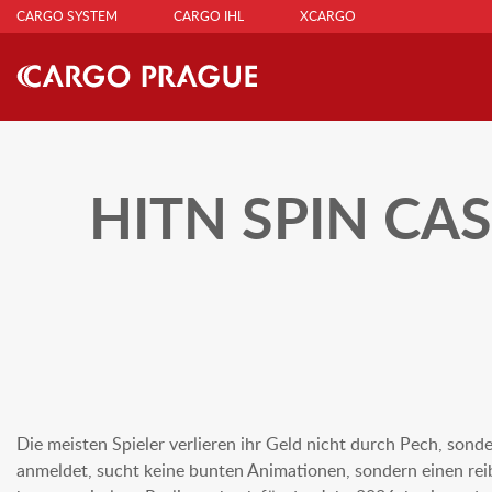
CARGO SYSTEM
CARGO IHL
XCARGO
HITN SPIN CAS
Die meisten Spieler verlieren ihr Geld nicht durch Pech, sond
anmeldet, sucht keine bunten Animationen, sondern einen re