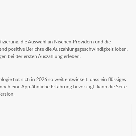
ifizierung, die Auswahl an Nischen-Providern und die
nd positive Berichte die Auszahlungsgeschwindigkeit loben.
ngen bei der ersten Auszahlung erleben.
ie hat sich in 2026 so weit entwickelt, dass ein flüssiges
nnoch eine App-ähnliche Erfahrung bevorzugt, kann die Seite
ersion.