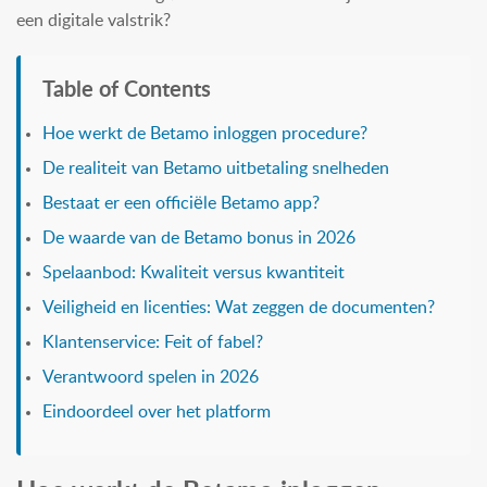
een digitale valstrik?
Table of Contents
Hoe werkt de Betamo inloggen procedure?
De realiteit van Betamo uitbetaling snelheden
Bestaat er een officiële Betamo app?
De waarde van de Betamo bonus in 2026
Spelaanbod: Kwaliteit versus kwantiteit
Veiligheid en licenties: Wat zeggen de documenten?
Klantenservice: Feit of fabel?
Verantwoord spelen in 2026
Eindoordeel over het platform