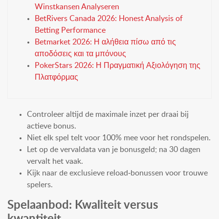
Winstkansen Analyseren
BetRivers Canada 2026: Honest Analysis of
Betting Performance
Betmarket 2026: Η αλήθεια πίσω από τις
αποδόσεις και τα μπόνους
PokerStars 2026: Η Πραγματική Αξιολόγηση της
Πλατφόρμας
Controleer altijd de maximale inzet per draai bij
actieve bonus.
Niet elk spel telt voor 100% mee voor het rondspelen.
Let op de vervaldata van je bonusgeld; na 30 dagen
vervalt het vaak.
Kijk naar de exclusieve reload-bonussen voor trouwe
spelers.
Spelaanbod: Kwaliteit versus