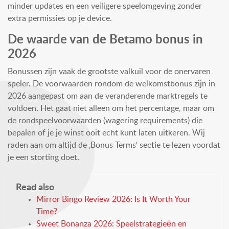
minder updates en een veiligere speelomgeving zonder
extra permissies op je device.
De waarde van de Betamo bonus in
2026
Bonussen zijn vaak de grootste valkuil voor de onervaren
speler. De voorwaarden rondom de welkomstbonus zijn in
2026 aangepast om aan de veranderende marktregels te
voldoen. Het gaat niet alleen om het percentage, maar om
de rondspeelvoorwaarden (wagering requirements) die
bepalen of je je winst ooit echt kunt laten uitkeren. Wij
raden aan om altijd de ‚Bonus Terms‘ sectie te lezen voordat
je een storting doet.
Read also
Mirror Bingo Review 2026: Is It Worth Your
Time?
Sweet Bonanza 2026: Speelstrategieën en