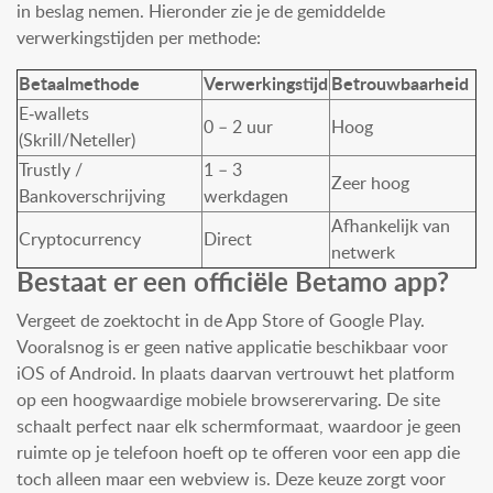
in beslag nemen. Hieronder zie je de gemiddelde
verwerkingstijden per methode:
Betaalmethode
Verwerkingstijd
Betrouwbaarheid
E-wallets
0 – 2 uur
Hoog
(Skrill/Neteller)
Trustly /
1 – 3
Zeer hoog
Bankoverschrijving
werkdagen
Afhankelijk van
Cryptocurrency
Direct
netwerk
Bestaat er een officiële Betamo app?
Vergeet de zoektocht in de App Store of Google Play.
Vooralsnog is er geen native applicatie beschikbaar voor
iOS of Android. In plaats daarvan vertrouwt het platform
op een hoogwaardige mobiele browserervaring. De site
schaalt perfect naar elk schermformaat, waardoor je geen
ruimte op je telefoon hoeft op te offeren voor een app die
toch alleen maar een webview is. Deze keuze zorgt voor