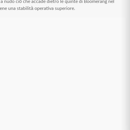
o a nudo ciò che accade dietro le quinte di Boomerang nel
ne una stabilità operativa superiore.