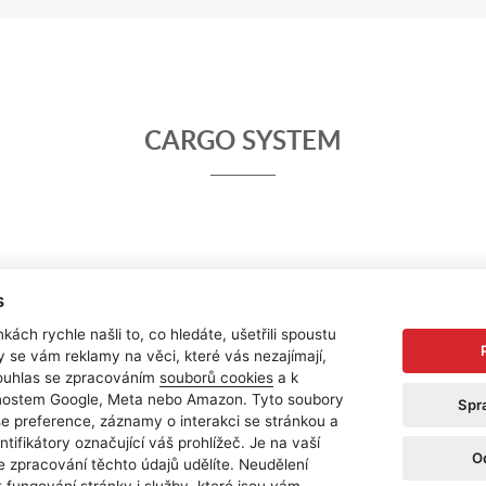
CARGO SYSTEM
s
kách rychle našli to, co hledáte, ušetřili spoustu
y se vám reklamy na věci, které vás nezajímají,
ouhlas se zpracováním
souborů cookies
a k
čnostem Google, Meta nebo Amazon. Tyto soubory
Spr
še preference, záznamy o interakci se stránkou a
ntifikátory označující váš prohlížeč. Je na vaší
O
e zpracování těchto údajů udělíte. Neudělení
e.cz
Facebook