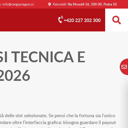
e:
info@cargoprague.cz
Kancelář:
Na Hroudě 16, 100 00, Praha 10
+420 227 202 300
I TECNICA E
2026
à delle slot selezionate. Se pensi che la fortuna sia l’unico
dare oltre l’interfaccia grafica: bisogna guardare il payout