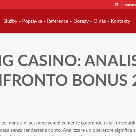
Informac
Služby
Poptávka
Reference
Dotazy
O nás
Kontakty
CASINO: ANALIS
FRONTO BONUS 
eci minuti di sessione semplicemente ignorando i cicli di volatilit
 casa senza rendertene conto. Analizzare un operatore significa an