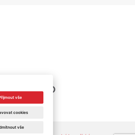
Přijmout vše
avovat cookies
dmítnout vše
Cookies