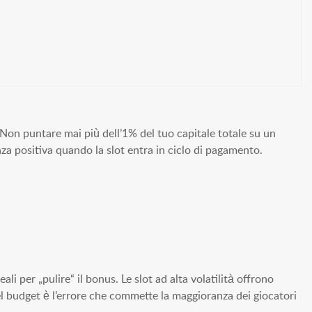
. Non puntare mai più dell’1% del tuo capitale totale su un
anza positiva quando la slot entra in ciclo di pagamento.
li per „pulire“ il bonus. Le slot ad alta volatilità offrono
 del budget è l’errore che commette la maggioranza dei giocatori