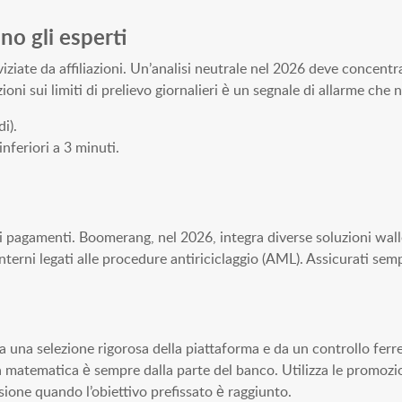
o gli esperti
ate da affiliazioni. Un’analisi neutrale nel 2026 deve concentrars
oni sui limiti di prelievo giornalieri è un segnale di allarme ch
i).
nferiori a 3 minuti.
 pagamenti. Boomerang, nel 2026, integra diverse soluzioni walle
terni legati alle procedure antiriciclaggio (AML). Assicurati semp
a una selezione rigorosa della piattaforma e da un controllo ferr
atematica è sempre dalla parte del banco. Utilizza le promozioni 
sione quando l’obiettivo prefissato è raggiunto.