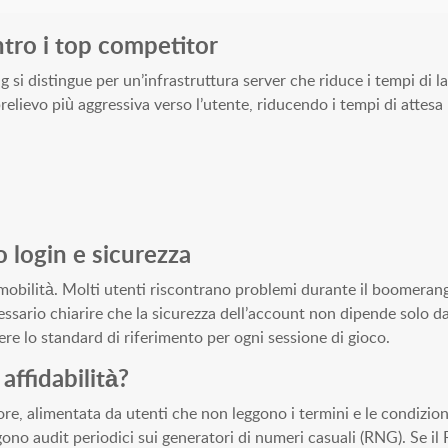
ntro i top competitor
si distingue per un’infrastruttura server che riduce i tempi di lat
relievo più aggressiva verso l’utente, riducendo i tempi di attesa 
 login e sicurezza
mobilità. Molti utenti riscontrano problemi durante il boomerang
ssario chiarire che la sicurezza dell’account non dipende solo da
re lo standard di riferimento per ogni sessione di gioco.
affidabilità?
ore, alimentata da utenti che non leggono i termini e le condizio
ono audit periodici sui generatori di numeri casuali (RNG). Se il 