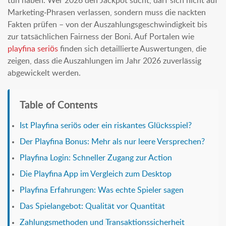
tun haben. Wer 2026 den Jackpot sucht, darf sich nicht auf
Marketing-Phrasen verlassen, sondern muss die nackten
Fakten prüfen – von der Auszahlungsgeschwindigkeit bis
zur tatsächlichen Fairness der Boni. Auf Portalen wie
playfina seriös
finden sich detaillierte Auswertungen, die
zeigen, dass die Auszahlungen im Jahr 2026 zuverlässig
abgewickelt werden.
Table of Contents
Ist Playfina seriös oder ein riskantes Glücksspiel?
Der Playfina Bonus: Mehr als nur leere Versprechen?
Playfina Login: Schneller Zugang zur Action
Die Playfina App im Vergleich zum Desktop
Playfina Erfahrungen: Was echte Spieler sagen
Das Spielangebot: Qualität vor Quantität
Zahlungsmethoden und Transaktionssicherheit