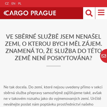
CZ
EN
PL
VE SBĚRNÉ SLUŽBĚ JSEM NENAŠEL
ZEMI, O KTEROU BYCH MĚL ZÁJEM.
ZNAMENÁ TO, ŽE SLUŽBA DO TÉTO
ZEMĚ NENÍ POSKYTOVÁNA?
Ne tak docela. Do zemí, které nejsou uvedeny přímo v sekci
sběrná služba přepravy samozřejmě zajišťujeme také, avšak
ne v takovém rozsahu jako do vyjmenovaných zemí. Určitě
neváhejte poslat nám poptávku prostřednictví našeho