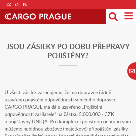
CZ
EN
PL
JSOU ZÁSILKY PO DOBU PŘEPRAVY
POJIŠTĚNY?
U všech zásilek zaručujeme, že má dopravce řádně
uzavřeno pojištění odpovědnosti silničního dopravce.
CARGO PRAGUE má dále uzavřeno „Pojištění
odpovědnosti zasilatele“ na částku 5.000.000,- CZK
u pojišťovny UNIQA. Pro komplexní pojistnou ochranu vám
můžeme nabídnou zbožové (majetkové) připojištění zásilky.