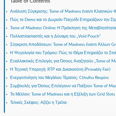
Table of Contents
Ανάλυση Σύγκρισης: Tome of Madness έναντι Κλασικών 
Πώς το Demo και το Δωρεάν Παιχνίδι Επηρεάζουν την Στ
Tome of Madness Online: Η Πρόκληση της Μεταβλητότητας 
Πολλαπλασιαστές και η Δύναμη του „Void Pouch“
Σύγκριση Αποδόσεων: Tome of Madness έναντι Άλλων Gri
Η Ψυχολογία του Τρόμου: Πώς το Θέμα Επηρεάζει το Στο
Εναλλακτικές Επιλογές για Όσους Αναζητούν „Tome of 
Η Τεχνική Υπεροχή: RTP και Δικαιοσύνη (Provably Fair)
Ενεργοποίηση του Μεγάλου Τέρατος: Cthulhu Respins
Συμβουλές για Όσους Επιλέγουν να Παίξουν Tome of Ma
Το Μέλλον: Tome of Madness και η Εξέλιξη των Grid Slots
Τελικές Σκέψεις: Αξίζει η Τρέλα;