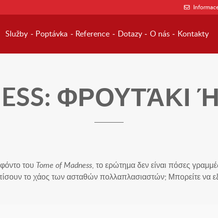
Informac
Služby
Poptávka
Reference
Dotazy
O nás
Kontakty
SS: ΦΡΟΥΤΆΚΙ Ή
 φόντο του
Tome of Madness
, το ερώτημα δεν είναι πόσες γραμμ
τωπίσουν το χάος των ασταθών πολλαπλασιαστών; Μπορείτε να ε