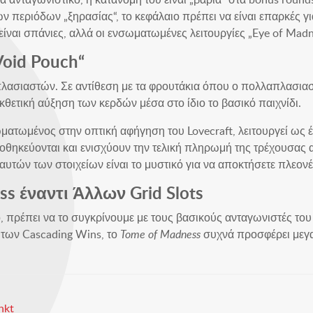
ά ανταγωνιστικό, η κατανομή του είναι „βαριά“ στα bonus round
 περιόδων „ξηρασίας“, το κεφάλαιο πρέπει να είναι επαρκές γι
ίναι σπάνιες, αλλά οι ενσωματωμένες λειτουργίες „Eye of Madnes
oid Pouch“
ασιαστών. Σε αντίθεση με τα φρουτάκια όπου ο πολλαπλασιαστ
θετική αύξηση των κερδών μέσα στο ίδιο το βασικό παιχνίδι.
ματωμένος στην οπτική αφήγηση του Lovecraft, λειτουργεί ως ένα
ποθηκεύονται και ενισχύουν την τελική πληρωμή της τρέχουσας 
αυτών των στοιχείων είναι το μυστικό για να αποκτήσετε πλεονέ
 έναντι Άλλων Grid Slots
 πρέπει να το συγκρίνουμε με τους βασικούς ανταγωνιστές του 
 των Cascading Wins, το
Tome of Madness
συχνά προσφέρει μεγαλ
nkt