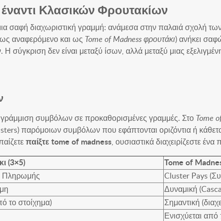
 έναντι Κλασικών Φρουτακίων
μια σαφή διαχωριστική γραμμή: ανάμεσα στην παλαιά σχολή των
ως αναφερόμενο και ως
Tome of Madness φρουτάκι
) ανήκει σαφ
Η σύγκριση δεν είναι μεταξύ ίσων, αλλά μεταξύ μιας εξελιγμέν
ν
υθυγράμμιση συμβόλων σε προκαθορισμένες γραμμές. Στο
Tome o
lusters) παρόμοιων συμβόλων που εφάπτονται οριζόντια ή κάθετα
 παίζετε
παίξτε tome of madness
, ουσιαστικά διαχειρίζεστε έν
ι (3×5)
Tome of Madnes
ς Πληρωμής
Cluster Pays (
ιμη
Δυναμική (Casc
ό το στοίχημα)
Σημαντική (διαχ
ή
Ενισχύεται από