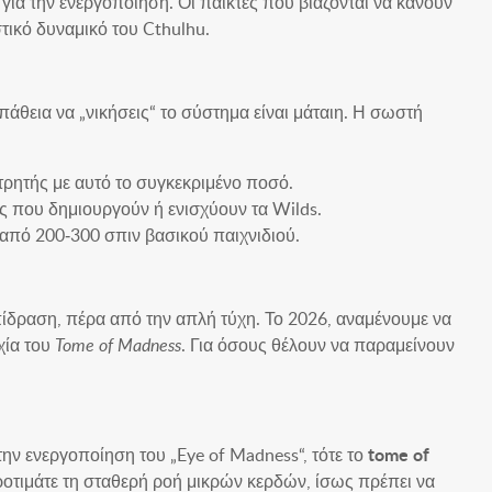
ν για την ενεργοποίηση. Οι παίκτες που βιάζονται να κάνουν
τικό δυναμικό του Cthulhu.
άθεια να „νικήσεις“ το σύστημα είναι μάταιη. Η σωστή
ετρητής με αυτό το συγκεκριμένο ποσό.
ς που δημιουργούν ή ενισχύουν τα Wilds.
 από 200-300 σπιν βασικού παιχνιδιού.
επίδραση, πέρα από την απλή τύχη. Το 2026, αναμένουμε να
χία του
Tome of Madness
. Για όσους θέλουν να παραμείνουν
την ενεργοποίηση του „Eye of Madness“, τότε το
tome of
προτιμάτε τη σταθερή ροή μικρών κερδών, ίσως πρέπει να