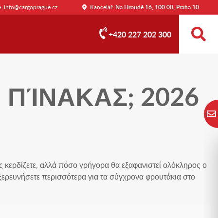
e:
info@cargoprague.cz
Kancelář:
Na Hroudě 16, 100 00, Praha 10
+420 227 202 300
 ΠΊΝΑΚΑΣ; 2026
ές κερδίζετε, αλλά πόσο γρήγορα θα εξαφανιστεί ολόκληρος ο
ξερευνήσετε περισσότερα για τα σύγχρονα φρουτάκια στο