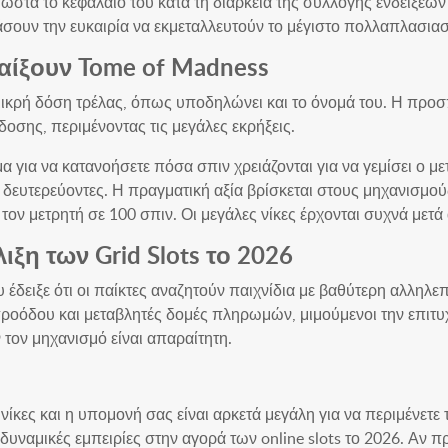
ί σωστά το κεφάλαιό του κατά τη διάρκεια της συλλογής ενδείξεω
άσουν την ευκαιρία να εκμεταλλευτούν το μέγιστο πολλαπλασιασ
αίξουν Tome of Madness
μικρή δόση τρέλας, όπως υποδηλώνει και το όνομά του. Η προσπ
οσης, περιμένοντας τις μεγάλες εκρήξεις.
α για να κατανοήσετε πόσα σπιν χρειάζονται για να γεμίσει ο μ
δευτερεύοντες. Η πραγματική αξία βρίσκεται στους μηχανισμού
ν μετρητή σε 100 σπιν. Οι μεγάλες νίκες έρχονται συχνά μετά
ιξη των Grid Slots το 2026
 έδειξε ότι οι παίκτες αναζητούν παιχνίδια με βαθύτερη αλληλ
ροόδου και μεταβλητές δομές πληρωμών, μιμούμενοι την επιτυ
ν τον μηχανισμό είναι απαραίτητη.
ίκες και η υπομονή σας είναι αρκετά μεγάλη για να περιμένετε 
 δυναμικές εμπειρίες στην αγορά των online slots το 2026. Αν 