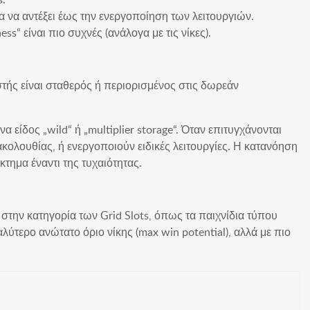
s.
α να αντέξει έως την ενεργοποίηση των λειτουργιών.
s“ είναι πιο συχνές (ανάλογα με τις νίκες).
ής είναι σταθερός ή περιορισμένος στις δωρεάν
 είδος „wild“ ή „multiplier storage“. Όταν επιτυγχάνονται
ακολουθίας, ή ενεργοποιούν ειδικές λειτουργίες. Η κατανόηση
κτημα έναντι της τυχαιότητας.
στην κατηγορία των Grid Slots, όπως τα παιχνίδια τύπου
ύτερο ανώτατο όριο νίκης (max win potential), αλλά με πιο