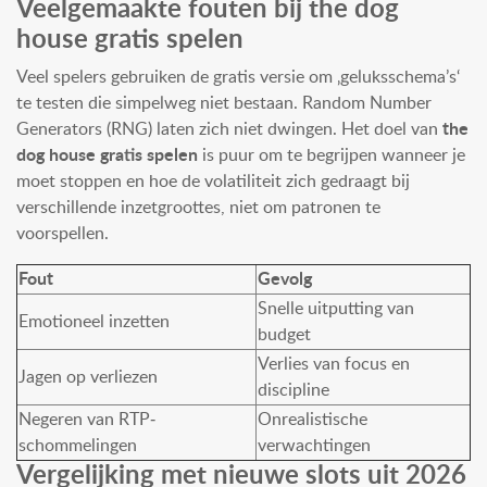
Veelgemaakte fouten bij the dog
house gratis spelen
Veel spelers gebruiken de gratis versie om ‚geluksschema’s‘
te testen die simpelweg niet bestaan. Random Number
Generators (RNG) laten zich niet dwingen. Het doel van
the
dog house gratis spelen
is puur om te begrijpen wanneer je
moet stoppen en hoe de volatiliteit zich gedraagt bij
verschillende inzetgroottes, niet om patronen te
voorspellen.
Fout
Gevolg
Snelle uitputting van
Emotioneel inzetten
budget
Verlies van focus en
Jagen op verliezen
discipline
Negeren van RTP-
Onrealistische
schommelingen
verwachtingen
Vergelijking met nieuwe slots uit 2026