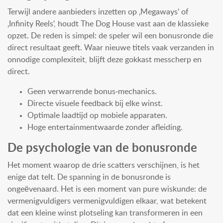
Terwijl andere aanbieders inzetten op ‚Megaways‘ of
‚Infinity Reels‘, houdt The Dog House vast aan de klassieke
opzet. De reden is simpel: de speler wil een bonusronde die
direct resultaat geeft. Waar nieuwe titels vaak verzanden in
onnodige complexiteit, blijft deze gokkast messcherp en
direct.
Geen verwarrende bonus-mechanics.
Directe visuele feedback bij elke winst.
Optimale laadtijd op mobiele apparaten.
Hoge entertainmentwaarde zonder afleiding.
De psychologie van de bonusronde
Het moment waarop de drie scatters verschijnen, is het
enige dat telt. De spanning in de bonusronde is
ongeëvenaard. Het is een moment van pure wiskunde: de
vermenigvuldigers vermenigvuldigen elkaar, wat betekent
dat een kleine winst plotseling kan transformeren in een