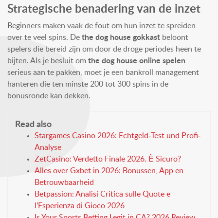
Strategische benadering van de inzet
Beginners maken vaak de fout om hun inzet te spreiden
over te veel spins. De
the dog house gokkast
beloont
spelers die bereid zijn om door de droge periodes heen te
bijten. Als je besluit om
the dog house online spelen
serieus aan te pakken, moet je een bankroll management
hanteren die ten minste 200 tot 300 spins in de
bonusronde kan dekken.
Read also
Stargames Casino 2026: Echtgeld-Test und Profi-
Analyse
ZetCasino: Verdetto Finale 2026. È Sicuro?
Alles over Gxbet in 2026: Bonussen, App en
Betrouwbaarheid
Betpassion: Analisi Critica sulle Quote e
l’Esperienza di Gioco 2026
Is Your Sports Betting Legit in CA? 2026 Review