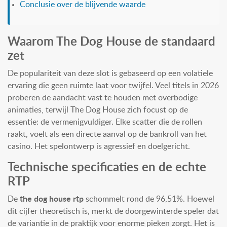
Conclusie over de blijvende waarde
Waarom The Dog House de standaard
zet
De populariteit van deze slot is gebaseerd op een volatiele
ervaring die geen ruimte laat voor twijfel. Veel titels in 2026
proberen de aandacht vast te houden met overbodige
animaties, terwijl The Dog House zich focust op de
essentie: de vermenigvuldiger. Elke scatter die de rollen
raakt, voelt als een directe aanval op de bankroll van het
casino. Het spelontwerp is agressief en doelgericht.
Technische specificaties en de echte
RTP
De
the dog house rtp
schommelt rond de 96,51%. Hoewel
dit cijfer theoretisch is, merkt de doorgewinterde speler dat
de variantie in de praktijk voor enorme pieken zorgt. Het is