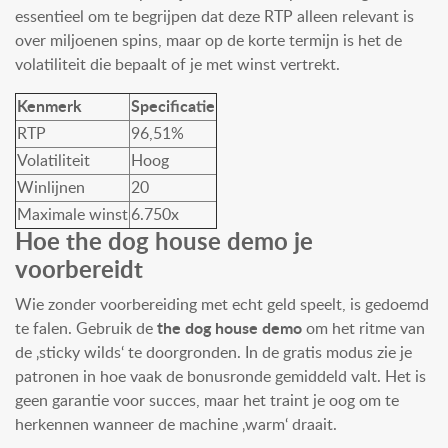
essentieel om te begrijpen dat deze RTP alleen relevant is
over miljoenen spins, maar op de korte termijn is het de
volatiliteit die bepaalt of je met winst vertrekt.
Kenmerk
Specificatie
RTP
96,51%
Volatiliteit
Hoog
Winlijnen
20
Maximale winst
6.750x
Hoe the dog house demo je
voorbereidt
Wie zonder voorbereiding met echt geld speelt, is gedoemd
te falen. Gebruik de
the dog house demo
om het ritme van
de ‚sticky wilds‘ te doorgronden. In de gratis modus zie je
patronen in hoe vaak de bonusronde gemiddeld valt. Het is
geen garantie voor succes, maar het traint je oog om te
herkennen wanneer de machine ‚warm‘ draait.