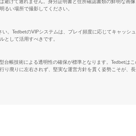
には避けて通れません。身分証明書と住所確認書類の鮮明な画
明るい場所で撮影してください。
い。TedbetのVIPシステムは、プレイ頻度に応じてキャッ
ルとして活用すべきです。
型台帳技術による透明性の確保が標準となります。Tedbet
行り廃りに左右されず、堅実な運営方針を貫く姿勢こそが、長