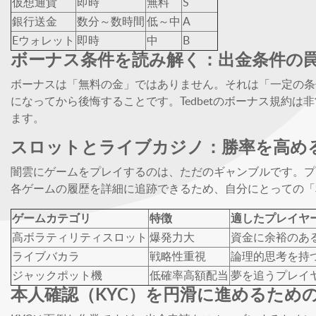
仮想通貨
即時
無料
S
銀行送金
数分～数時間
低～中
A
Eウォレット
即時
中
B
ボーナス条件を読み解く：出金条件の
ボーナスは「無料の金」ではありません。それは「一定の条
になってから後悔することです。Tedbetのボーナス規約
ます。
スロットとライブカジノ：勝率を高め
闇雲にゲームをプレイするのは、ただのギャンブルです。プロ
各ゲームの履歴を詳細に追跡できるため、自分にとっての「
ゲームカテゴリ
特徴
適したプレイヤ
高ボラティリティスロット
爆発力大
資金に余裕のあ
ライブバカラ
戦略性重視
論理的思考を持
ジャックポット機
低確率高額配当
夢を追うプレイ
本人確認（KYC）を円滑に進めるため