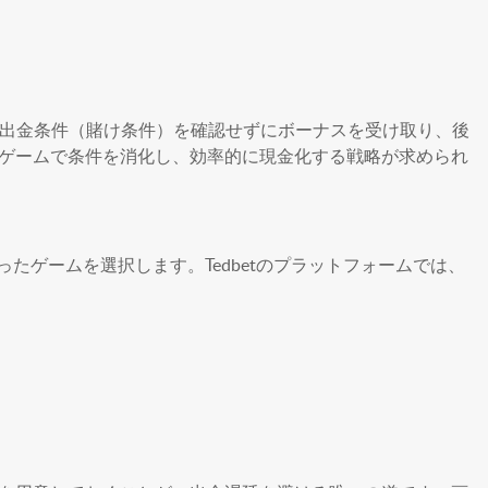
出金条件（賭け条件）を確認せずにボーナスを受け取り、後
のゲームで条件を消化し、効率的に現金化する戦略が求められ
たゲームを選択します。Tedbetのプラットフォームでは、