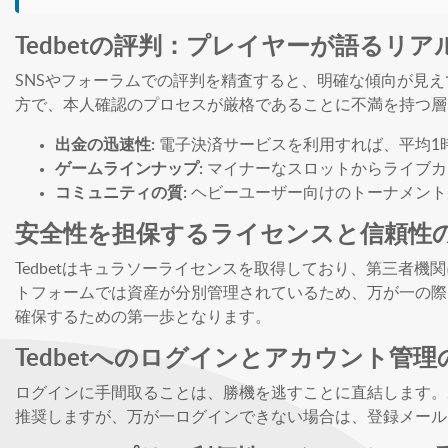
Tedbetの評判：プレイヤーが語るリア
SNSやフォーラムでの評判を精査すると、明確な傾向が見
方で、本人確認のプロセスが厳格であることに不満を持つ層
出金の迅速性:
電子決済サービスを利用すれば、平均1
ゲームラインナップ:
マイナーなスロットからライブカ
コミュニティの質:
ヘビーユーザー向けのトーナメント
安全性を担保するライセンスと信頼性
Tedbetはキュラソーライセンスを取得しており、第三者
トフォームでは資産が分別管理されているため、万が一の際にもプ
確保するための第一歩となります。
Tedbetへのログインとアカウント管理
ログインに手間取ることは、勝機を逃すことに直結します。
推奨しますが、万が一ログインできない場合は、登録メール