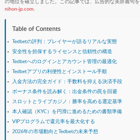
の地位を確立しました。この記事では、広告的な美辞麗句を一切
nihon-jp.com
.
Table of Contents
Tedbetの評判：プレイヤーが語るリアルな実態
安全性を担保するライセンスと信頼性の構造
Tedbetへのログインとアカウント管理の最適化
Tedbetアプリの利便性とインストール手順
入金方法の完全ガイド：手数料を抑える決済手段
ボーナス条件を読み解く：出金条件の罠を回避
スロットとライブカジノ：勝率を高める選定基準
本人確認（KYC）を円滑に進めるための書類準備
VIPプログラムで還元率を最大化する
2026年の市場動向とTedbetの未来予想