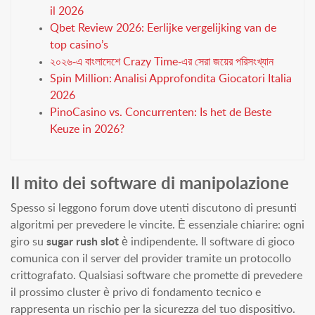
il 2026
Qbet Review 2026: Eerlijke vergelijking van de
top casino’s
২০২৬-এ বাংলাদেশে Crazy Time-এর সেরা জয়ের পরিসংখ্যান
Spin Million: Analisi Approfondita Giocatori Italia
2026
PinoCasino vs. Concurrenten: Is het de Beste
Keuze in 2026?
Il mito dei software di manipolazione
Spesso si leggono forum dove utenti discutono di presunti
algoritmi per prevedere le vincite. È essenziale chiarire: ogni
giro su
sugar rush slot
è indipendente. Il software di gioco
comunica con il server del provider tramite un protocollo
crittografato. Qualsiasi software che promette di prevedere
il prossimo cluster è privo di fondamento tecnico e
rappresenta un rischio per la sicurezza del tuo dispositivo.