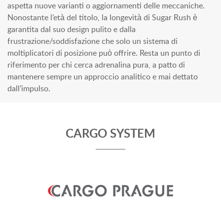
aspetta nuove varianti o aggiornamenti delle meccaniche.
Nonostante l’età del titolo, la longevità di Sugar Rush è
garantita dal suo design pulito e dalla
frustrazione/soddisfazione che solo un sistema di
moltiplicatori di posizione può offrire. Resta un punto di
riferimento per chi cerca adrenalina pura, a patto di
mantenere sempre un approccio analitico e mai dettato
dall’impulso.
CARGO SYSTEM