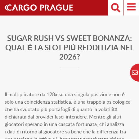
SUGAR RUSH VS SWEET BONANZA:
QUAL È LA SLOT PIÙ REDDITIZIA NEL
2026?
Il moltiplicatore da 128x su una singola posizione non è
solo una coincidenza statistica, è una trappola psicologica
che ha svuotato più portafogli di quanto la volatilità
dichiarata dal provider lasci intendere. Mentre gli altri
giocatori sperano in una cascata fortunata, chi analizza
i dati di ritorno al giocatore sa bene che la differenza tra