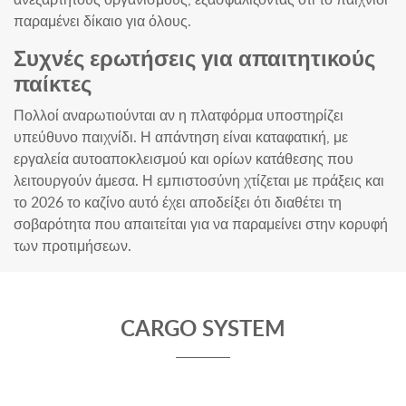
ανεξάρτητους οργανισμούς, εξασφαλίζοντας ότι το παιχνίδι
παραμένει δίκαιο για όλους.
Συχνές ερωτήσεις για απαιτητικούς
παίκτες
Πολλοί αναρωτιούνται αν η πλατφόρμα υποστηρίζει
υπεύθυνο παιχνίδι. Η απάντηση είναι καταφατική, με
εργαλεία αυτοαποκλεισμού και ορίων κατάθεσης που
λειτουργούν άμεσα. Η εμπιστοσύνη χτίζεται με πράξεις και
το 2026 το καζίνο αυτό έχει αποδείξει ότι διαθέτει τη
σοβαρότητα που απαιτείται για να παραμείνει στην κορυφή
των προτιμήσεων.
CARGO SYSTEM