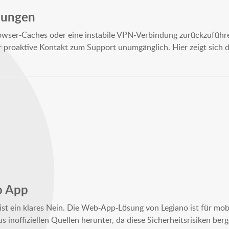
sungen
rowser-Caches oder eine instabile VPN-Verbindung zurückzuführen.
er proaktive Kontakt zum Support unumgänglich. Hier zeigt sich 
o App
ist ein klares Nein. Die Web-App-Lösung von Legiano ist für mob
s inoffiziellen Quellen herunter, da diese Sicherheitsrisiken b