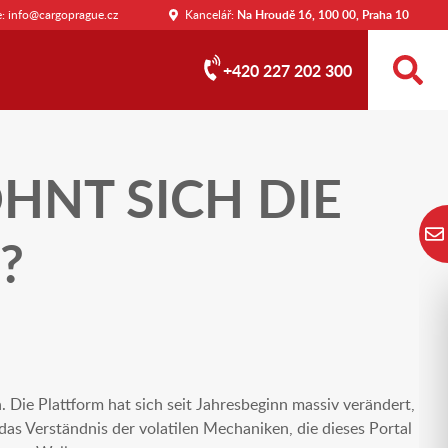
e:
info@cargoprague.cz
Kancelář:
Na Hroudě 16, 100 00, Praha 10
+420 227 202 300
HNT SICH DIE
?
 Die Plattform hat sich seit Jahresbeginn massiv verändert,
as Verständnis der volatilen Mechaniken, die dieses Portal