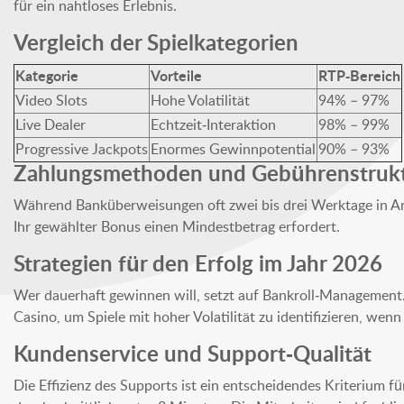
für ein nahtloses Erlebnis.
Vergleich der Spielkategorien
Kategorie
Vorteile
RTP-Bereich
Video Slots
Hohe Volatilität
94% – 97%
Live Dealer
Echtzeit-Interaktion
98% – 99%
Progressive Jackpots
Enormes Gewinnpotential
90% – 93%
Zahlungsmethoden und Gebührenstruk
Während Banküberweisungen oft zwei bis drei Werktage in Ans
Ihr gewählter Bonus einen Mindestbetrag erfordert.
Strategien für den Erfolg im Jahr 2026
Wer dauerhaft gewinnen will, setzt auf Bankroll-Management. E
Casino, um Spiele mit hoher Volatilität zu identifizieren, wenn
Kundenservice und Support-Qualität
Die Effizienz des Supports ist ein entscheidendes Kriterium f