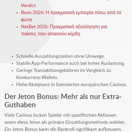
Verdict
Bwin 2026: Η πραγματική εμπειρία πίσω από τα
φώτα
NetBet 2026: Πραγματική αξιολόγηση για
παίκτες που απαιτούν κέρδη
Schnelle Auszahlungszeiten ohne Umwege.
Stabile App-Performance auch bei hoher Auslastung.
Geringe Transaktionsgebühren im Vergleich zu
Konkurrenz-Wallets.
Hohe Akzeptanz in lizenzierten europäischen Casinos.
Der Jeton Bonus: Mehr als nur Extra-
Guthaben
Viele Casinos locken Spieler mit spezifischen Aktionen,
wenn diese Jeton als primäre Einzahlungsmethode wählen.
Ein Jeton Bonus kann die Bankroll signifikant aufbessern.