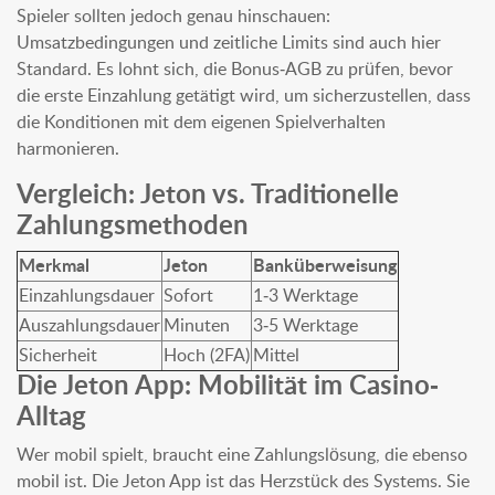
Spieler sollten jedoch genau hinschauen:
Umsatzbedingungen und zeitliche Limits sind auch hier
Standard. Es lohnt sich, die Bonus-AGB zu prüfen, bevor
die erste Einzahlung getätigt wird, um sicherzustellen, dass
die Konditionen mit dem eigenen Spielverhalten
harmonieren.
Vergleich: Jeton vs. Traditionelle
Zahlungsmethoden
Merkmal
Jeton
Banküberweisung
Einzahlungsdauer
Sofort
1-3 Werktage
Auszahlungsdauer
Minuten
3-5 Werktage
Sicherheit
Hoch (2FA)
Mittel
Die Jeton App: Mobilität im Casino-
Alltag
Wer mobil spielt, braucht eine Zahlungslösung, die ebenso
mobil ist. Die Jeton App ist das Herzstück des Systems. Sie