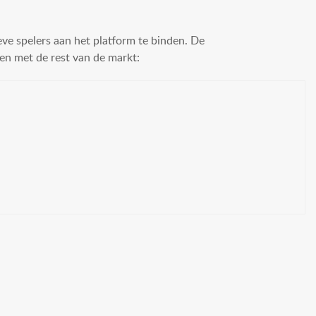
eve spelers aan het platform te binden. De
en met de rest van de markt: