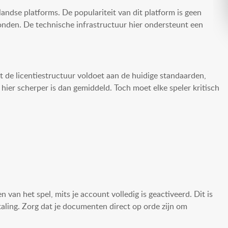
landse platforms. De populariteit van dit platform is geen
econden. De technische infrastructuur hier ondersteunt een
t de licentiestructuur voldoet aan de huidige standaarden,
 hier scherper is dan gemiddeld. Toch moet elke speler kritisch
van het spel, mits je account volledig is geactiveerd. Dit is
etaling. Zorg dat je documenten direct op orde zijn om