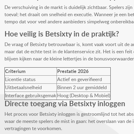
De verschuiving in de markt is duidelijk zichtbaar. Spelers zi
toeval; het draait om snelheid en executie. Wanneer je een bet
tempo dat voor veel andere aanbieders simpelweg onbereikbaa
Hoe veilig is Betsixty in de praktijk?
De vraag of Betsixty betrouwbaar is, komt vaak voort uit de 
maar dat de echte test in de klantenservice zit. Het is een fe
blijven kijken naar de kleine lettertjes in de bonusvoorwaarde
Criterium
Prestatie 2026
Licentie status
Actief en geverifieerd
Uitbetaalsnelheid
Binnen 2 uur gemiddeld
Interface gebruiksgemak
Hoog (Desktop & Mobiel)
Directe toegang via Betsixty inloggen
Het proces voor Betsixty inloggen is gestroomlijnd tot het abso
waar de meeste spelers de mist in gaan: het overslaan van de in
vertragingen te voorkomen.