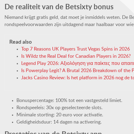
De realiteit van de Betsixty bonus
Niemand krijgt gratis geld, dat moet je inmiddels weten. De B
rondspeelvoorwaarden zijn uitdagend maar haalbaar voor wie e
Read also
Top 7 Reasons UK Players Trust Vegas Spins in 2026
Is Wildz the Real Deal for Canadian Players in 2026?
Legend Play 2026: Αξιολόγηση για παίκτες που απαιτ
Is Powerplay Legit? A Brutal 2026 Breakdown of the 
Jacks Casino Review: Is het platform in 2026 nog de 
Bonuspercentage: 100% tot een vastgesteld limiet.
Rondspeeleis: 30x op geselecteerde slots.
Minimale storting: 20 euro voor activatie.
Geldigheidsduur: 14 dagen na activering.