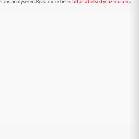
adeloos analyseren.Read more here:
https://betsixtycazino.com
.