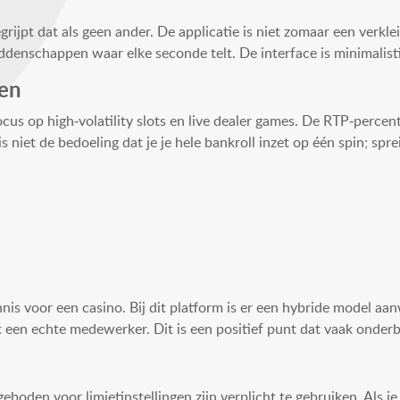
rijpt dat als geen ander. De applicatie is niet zomaar een verkl
eddenschappen waar elke seconde telt. De interface is minimalist
len
s op high-volatility slots en live dealer games. De RTP-percenta
s niet de bedoeling dat je je hele bankroll inzet op één spin; spre
nis voor een casino. Bij dit platform is er een hybride model aa
en echte medewerker. Dit is een positief punt dat vaak onderbel
eboden voor limietinstellingen zijn verplicht te gebruiken. Als je 