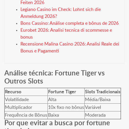
Feiten 2026
Legiano Casino im Check: Lohnt sich die
Anmeldung 2026?
Bons Cassino: Análise completa e bônus de 2026
Eurobet 2026: Analisi tecnica di scommesse e
bonus
Recensione Malina Casino 2026: Analisi Reale dei
Bonus e Pagamenti
Análise técnica: Fortune Tiger vs
Outros Slots
Recurso
Fortune Tiger
Slots Tradicionais
Volatilidade
Alta
Média/Baixa
Multiplicador
10x fixo no bônus
Variável
Frequência de Bônus
Baixa
Moderada
Por que evitar a busca por fortune