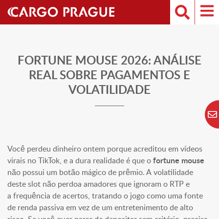
FORTUNE MOUSE 2026: ANÁLISE
REAL SOBRE PAGAMENTOS E
VOLATILIDADE
Você perdeu dinheiro ontem porque acreditou em vídeos
virais no TikTok, e a dura realidade é que o
fortune mouse
não possui um botão mágico de prêmio. A volatilidade
deste slot não perdoa amadores que ignoram o RTP e
a frequência de acertos, tratando o jogo como uma fonte
de renda passiva em vez de um entretenimento de alto