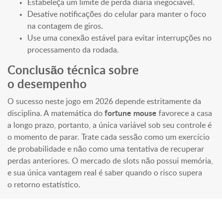
Estabeleça um limite de perda diária inegociável.
Desative notificações do celular para manter o foco
na contagem de giros.
Use uma conexão estável para evitar interrupções no
processamento da rodada.
Conclusão técnica sobre
o desempenho
O sucesso neste jogo em 2026 depende estritamente da
disciplina. A matemática do
fortune mouse
favorece a casa
a longo prazo, portanto, a única variável sob seu controle é
o momento de parar. Trate cada sessão como um exercício
de probabilidade e não como uma tentativa de recuperar
perdas anteriores. O mercado de slots não possui memória,
e sua única vantagem real é saber quando o risco supera
o retorno estatístico.