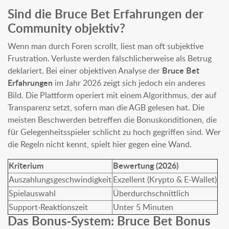
Sind die Bruce Bet Erfahrungen der
Community objektiv?
Wenn man durch Foren scrollt, liest man oft subjektive
Frustration. Verluste werden fälschlicherweise als Betrug
deklariert. Bei einer objektiven Analyse der
Bruce Bet
Erfahrungen
im Jahr 2026 zeigt sich jedoch ein anderes
Bild. Die Plattform operiert mit einem Algorithmus, der auf
Transparenz setzt, sofern man die AGB gelesen hat. Die
meisten Beschwerden betreffen die Bonuskonditionen, die
für Gelegenheitsspieler schlicht zu hoch gegriffen sind. Wer
die Regeln nicht kennt, spielt hier gegen eine Wand.
Kriterium
Bewertung (2026)
Auszahlungsgeschwindigkeit
Exzellent (Krypto & E-Wallet)
Spielauswahl
Überdurchschnittlich
Support-Reaktionszeit
Unter 5 Minuten
Das Bonus-System: Bruce Bet Bonus