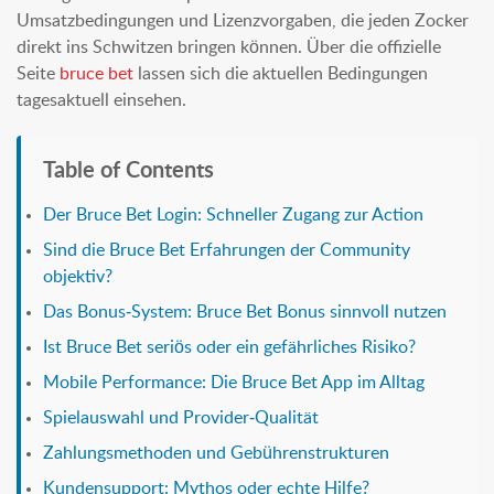
Umsatzbedingungen und Lizenzvorgaben, die jeden Zocker
direkt ins Schwitzen bringen können. Über die offizielle
Seite
bruce bet
lassen sich die aktuellen Bedingungen
tagesaktuell einsehen.
Table of Contents
Der Bruce Bet Login: Schneller Zugang zur Action
Sind die Bruce Bet Erfahrungen der Community
objektiv?
Das Bonus-System: Bruce Bet Bonus sinnvoll nutzen
Ist Bruce Bet seriös oder ein gefährliches Risiko?
Mobile Performance: Die Bruce Bet App im Alltag
Spielauswahl und Provider-Qualität
Zahlungsmethoden und Gebührenstrukturen
Kundensupport: Mythos oder echte Hilfe?