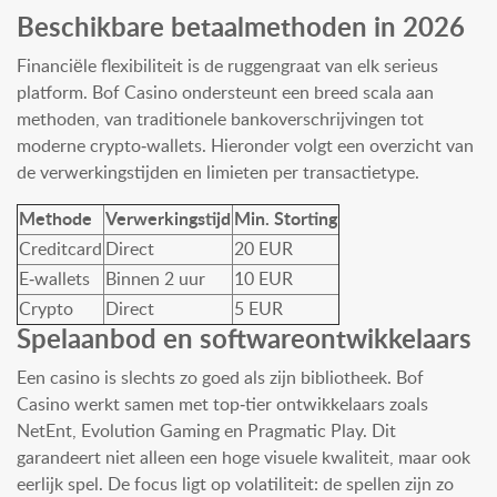
Beschikbare betaalmethoden in 2026
Financiële flexibiliteit is de ruggengraat van elk serieus
platform. Bof Casino ondersteunt een breed scala aan
methoden, van traditionele bankoverschrijvingen tot
moderne crypto-wallets. Hieronder volgt een overzicht van
de verwerkingstijden en limieten per transactietype.
Methode
Verwerkingstijd
Min. Storting
Creditcard
Direct
20 EUR
E-wallets
Binnen 2 uur
10 EUR
Crypto
Direct
5 EUR
Spelaanbod en softwareontwikkelaars
Een casino is slechts zo goed als zijn bibliotheek. Bof
Casino werkt samen met top-tier ontwikkelaars zoals
NetEnt, Evolution Gaming en Pragmatic Play. Dit
garandeert niet alleen een hoge visuele kwaliteit, maar ook
eerlijk spel. De focus ligt op volatiliteit: de spellen zijn zo