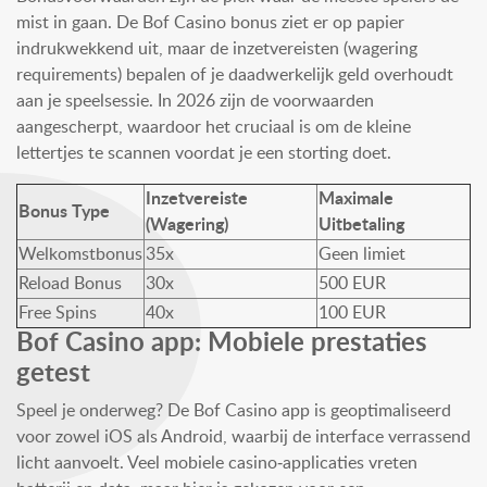
mist in gaan. De Bof Casino bonus ziet er op papier
indrukwekkend uit, maar de inzetvereisten (wagering
requirements) bepalen of je daadwerkelijk geld overhoudt
aan je speelsessie. In 2026 zijn de voorwaarden
aangescherpt, waardoor het cruciaal is om de kleine
lettertjes te scannen voordat je een storting doet.
Inzetvereiste
Maximale
Bonus Type
(Wagering)
Uitbetaling
Welkomstbonus
35x
Geen limiet
Reload Bonus
30x
500 EUR
Free Spins
40x
100 EUR
Bof Casino app: Mobiele prestaties
getest
Speel je onderweg? De Bof Casino app is geoptimaliseerd
voor zowel iOS als Android, waarbij de interface verrassend
licht aanvoelt. Veel mobiele casino-applicaties vreten