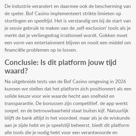
De industrie verandert en daarmee ook de bescherming van
de speler. Bof Casino implementeert strikte limieten op
stortingen en speeltijd. Het is verstandig om bij de start van
je sessie gebruik te maken van de ‚self-exclusion‘ tools als je
merkt dat je verliesgedrag irrationeel wordt. Gokken moet
een vorm van entertainment blijven en nooit een middel om
financiële problemen op te lossen.
Conclusie: Is dit platform jouw tijd
waard?
Na uitgebreide tests van de Bof Casino omgeving in 2026
kunnen we stellen dat het platform zich positioneert als een
solide keuze voor wie waarde hecht aan snelheid en
transparantie. De bonussen zijn competitief, de app werkt
soepel, en de betrouwbaarheid staat buiten kijf. Natuurlijk
blijft de bank altijd in het voordeel, maar als je de wiskunde
aan je zijde hebt en je speelstijl beheerst, biedt dit platform
alle tools die je nodig hebt voor een verantwoorde en