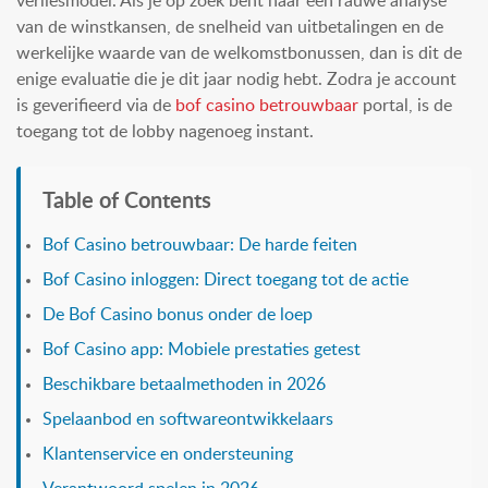
verliesmodel. Als je op zoek bent naar een rauwe analyse
van de winstkansen, de snelheid van uitbetalingen en de
werkelijke waarde van de welkomstbonussen, dan is dit de
enige evaluatie die je dit jaar nodig hebt. Zodra je account
is geverifieerd via de
bof casino betrouwbaar
portal, is de
toegang tot de lobby nagenoeg instant.
Table of Contents
Bof Casino betrouwbaar: De harde feiten
Bof Casino inloggen: Direct toegang tot de actie
De Bof Casino bonus onder de loep
Bof Casino app: Mobiele prestaties getest
Beschikbare betaalmethoden in 2026
Spelaanbod en softwareontwikkelaars
Klantenservice en ondersteuning