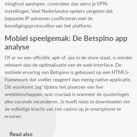
inlogfout aanlopen, controleer dan eerst je VPN-
instellingen. Veel Nederlandse spelers vergeten dat
bepaalde IP-adressen conflicteren met de
beveiligingsprotocollen van het platform.
Mobiel speelgemak: De Betspino app
analyse
Of er nu een officiële .apk of .ipa in de store staat, is minder
relevant dan de optimalisatie van de web-interface. De
mobiele ervaring van Betspino is gebouwd op een HTML5-
framework dat sneller reageert dan menig native applicatie.
Dit voorkomt ‚lag‘ tijdens het plaatsen van live
weddenschappen, wat cruciaal is wanneer de quoteringen
elke seconde veranderen. Je hoeft niets te downloaden om
de volledige kracht van het casino op je smartphone te
ervaren.
Read also