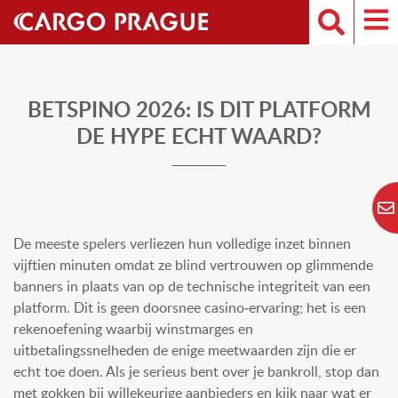
BETSPINO 2026: IS DIT PLATFORM
DE HYPE ECHT WAARD?
De meeste spelers verliezen hun volledige inzet binnen
vijftien minuten omdat ze blind vertrouwen op glimmende
banners in plaats van op de technische integriteit van een
platform. Dit is geen doorsnee casino-ervaring; het is een
rekenoefening waarbij winstmarges en
uitbetalingssnelheden de enige meetwaarden zijn die er
echt toe doen. Als je serieus bent over je bankroll, stop dan
met gokken bij willekeurige aanbieders en kijk naar wat er