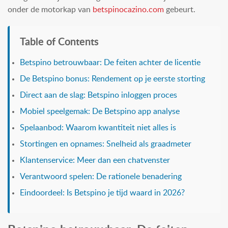
onder de motorkap van
betspinocazino.com
gebeurt.
Table of Contents
Betspino betrouwbaar: De feiten achter de licentie
De Betspino bonus: Rendement op je eerste storting
Direct aan de slag: Betspino inloggen proces
Mobiel speelgemak: De Betspino app analyse
Spelaanbod: Waarom kwantiteit niet alles is
Stortingen en opnames: Snelheid als graadmeter
Klantenservice: Meer dan een chatvenster
Verantwoord spelen: De rationele benadering
Eindoordeel: Is Betspino je tijd waard in 2026?