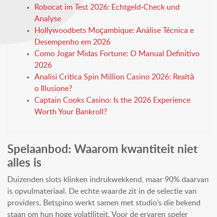
Robocat im Test 2026: Echtgeld-Check und
Analyse
Hollywoodbets Moçambique: Análise Técnica e
Desempenho em 2026
Como Jogar Midas Fortune: O Manual Definitivo
2026
Analisi Critica Spin Million Casino 2026: Realtà
o Illusione?
Captain Cooks Casino: Is the 2026 Experience
Worth Your Bankroll?
Spelaanbod: Waarom kwantiteit niet
alles is
Duizenden slots klinken indrukwekkend, maar 90% daarvan
is opvulmateriaal. De echte waarde zit in de selectie van
providers. Betspino werkt samen met studio’s die bekend
staan om hun hoge volatiliteit. Voor de ervaren speler