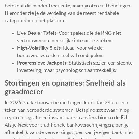
betekent dit minder frequente, maar grotere uitbetalingen.
Hieronder zie je de verdeling van de meest rendabele
categorieën op het platform.
Live Dealer Tafels:
Voor spelers die de RNG niet
vertrouwen en menselijke interactie zoeken.
High-Volatility Slots:
Ideaal voor wie de
bonusvoorwaarden snel wil rondspelen.
Progressieve Jackpots:
Statistisch gezien een slechte
investering, maar psychologisch aantrekkelijk.
Stortingen en opnames: Snelheid als
graadmeter
In 2026 is elke transactie die langer duurt dan 24 uur een
teken van verouderde systemen. Betspino zet zwaar in op
crypto-integratie en instant bank transfers binnen de EU.
Als je kiest voor traditionele bankoverschrijvingen, ben je
afhankelijk van de verwerkingstijden van je eigen bank, niet