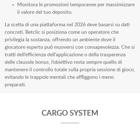
Monitora le promozioni temporanee per massimizzare
il valore del tuo deposito.
La scelta di una piattaforma nel 2026 deve basarsi su dati
concreti. Betclic si posiziona come un operatore che
privilegia la sostanza, offrendo un ambiente dove il
giocatore esperto può muoversi con consapevolezza. Che si
tratti dell’efficienza dell’applicazione o della trasparenza
delle clausole bonus, l’obiettivo resta sempre quello di
mantenere il controllo totale sulla propria sessione di gioco,
evitando le trappole mentali che affliggono i meno
preparati.
CARGO SYSTEM