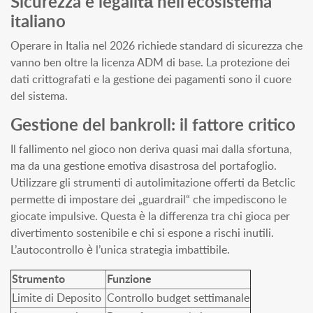
Sicurezza e legalità nell’ecosistema
italiano
Operare in Italia nel 2026 richiede standard di sicurezza che
vanno ben oltre la licenza ADM di base. La protezione dei
dati crittografati e la gestione dei pagamenti sono il cuore
del sistema.
Gestione del bankroll: il fattore critico
Il fallimento nel gioco non deriva quasi mai dalla sfortuna,
ma da una gestione emotiva disastrosa del portafoglio.
Utilizzare gli strumenti di autolimitazione offerti da Betclic
permette di impostare dei „guardrail“ che impediscono le
giocate impulsive. Questa è la differenza tra chi gioca per
divertimento sostenibile e chi si espone a rischi inutili.
L’autocontrollo è l’unica strategia imbattibile.
Strumento
Funzione
Limite di Deposito
Controllo budget settimanale