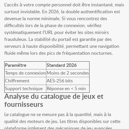
L’accès à votre compte personnel doit être instantané, mais
surtout inviolable. En 2026, la double authentification est
devenue la norme minimale. Si vous rencontrez des
difficultés lors de la phase de connexion, vérifiez
systématiquement l’URL pour éviter les sites miroirs
frauduleux. La stabilité du portail est garantie par des
serveurs à haute disponibilité, permettant une navigation
fluide même lors des pics de fréquentation nocturnes.
Paramètre
Standard 2026
Temps de connexion
Moins de 2 secondes
Chiffrement
AES-256 bits
Support technique
Réponse en < 5 min
Analyse du catalogue de jeux et
fournisseurs
Le catalogue ne se mesure pas à la quantité, mais à la
qualité des moteurs de jeu. Les titres disponibles sur cette
plateforme intègrent des mécaniques de jeu avancées