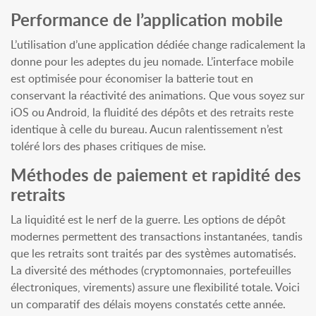
Performance de l’application mobile
L’utilisation d’une application dédiée change radicalement la
donne pour les adeptes du jeu nomade. L’interface mobile
est optimisée pour économiser la batterie tout en
conservant la réactivité des animations. Que vous soyez sur
iOS ou Android, la fluidité des dépôts et des retraits reste
identique à celle du bureau. Aucun ralentissement n’est
toléré lors des phases critiques de mise.
Méthodes de paiement et rapidité des
retraits
La liquidité est le nerf de la guerre. Les options de dépôt
modernes permettent des transactions instantanées, tandis
que les retraits sont traités par des systèmes automatisés.
La diversité des méthodes (cryptomonnaies, portefeuilles
électroniques, virements) assure une flexibilité totale. Voici
un comparatif des délais moyens constatés cette année.