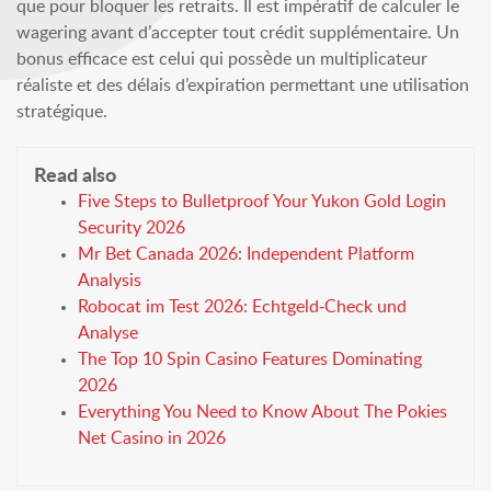
que pour bloquer les retraits. Il est impératif de calculer le
wagering avant d’accepter tout crédit supplémentaire. Un
bonus efficace est celui qui possède un multiplicateur
réaliste et des délais d’expiration permettant une utilisation
stratégique.
Read also
Five Steps to Bulletproof Your Yukon Gold Login
Security 2026
Mr Bet Canada 2026: Independent Platform
Analysis
Robocat im Test 2026: Echtgeld-Check und
Analyse
The Top 10 Spin Casino Features Dominating
2026
Everything You Need to Know About The Pokies
Net Casino in 2026